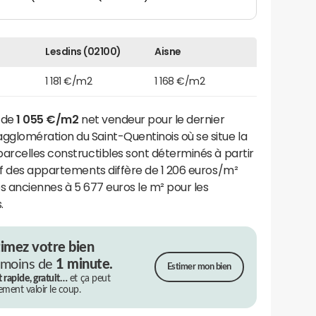
Lesdins (02100)
Aisne
1 181 €/m2
1 168 €/m2
t de
1 055 €/m2
net vendeur pour le dernier
glomération du Saint-Quentinois où se situe la
s parcelles constructibles sont déterminés à partir
if des appartements diffère de 1 206 euros/m²
s anciennes à 5 677 euros le m² pour les
.
timez votre bien
 moins de
1 minute.
Estimer mon bien
t rapide, gratuit…
et ça peut
rement valoir le coup.