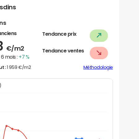
sdins
ens
anciens
Tendance prix
8
€/m2
Tendance ventes
6 mois :
+7 %
ut :
1 959 €/m2
Méthodologie
N)