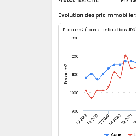
Prix bas :
854 €/m2
Prix ha
Evolution des prix immobilier
Prix au m2 (source : estimations JD
1300
1200
Prix au m2
1100
1000
900
T4
T2 2020
T4 2020
T2 2019
T2 2021
T4 2019
L
Aisne