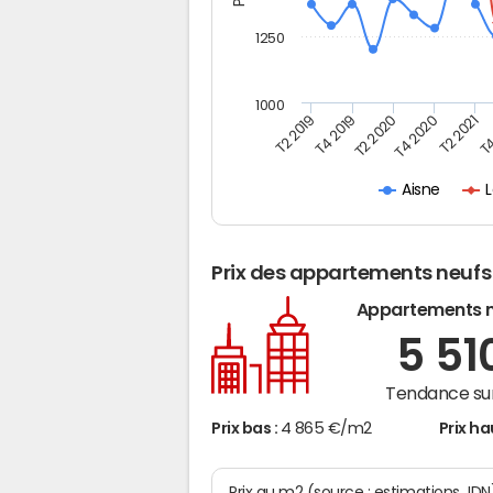
1250
1000
T4
T2 2020
T4 2020
T2 2019
T2 2021
T4 2019
L
Aisne
Prix des appartements neufs
Appartements 
5 51
Tendance sur
Prix bas :
4 865 €/m2
Prix ha
Prix au m2 (source : estimations JD