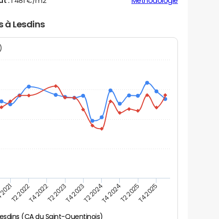
ut :
1 481 €/m2
Méthodologie
s à Lesdins
N)
 2021
T2 2025
T4 2023
T2 2022
T4 2025
T2 2024
T4 2022
T4 2024
T2 2023
esdins (CA du Saint-Quentinois)