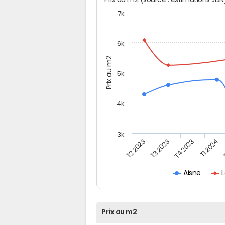
7k
6k
Prix au m2
5k
4k
3k
T2 2023
T3 2023
T4 2023
T1 2024
L
Aisne
Prix au m2