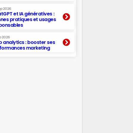
ep 2026
tGPT et IA génératives :
nes pratiques et usages
ponsables
p 2026
 analytics : booster ses
formances marketing