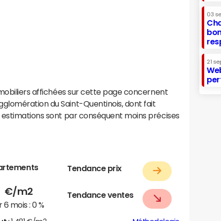
03 s
Cha
bon
res
21 se
Web
per
mobiliers affichées sur cette page concernent
lomération du Saint-Quentinois, dont fait
 estimations sont par conséquent moins précises
artements
Tendance prix
1
€/m2
Tendance ventes
 6 mois :
0 %