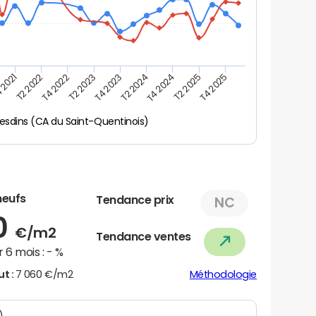
 2021
T2 2025
T4 2023
T2 2022
T4 2025
T2 2024
T4 2022
T4 2024
T2 2023
esdins (CA du Saint-Quentinois)
neufs
Tendance prix
NC
0
€/m2
Tendance ventes
 6 mois :
- %
ut :
7 060 €/m2
Méthodologie
N)