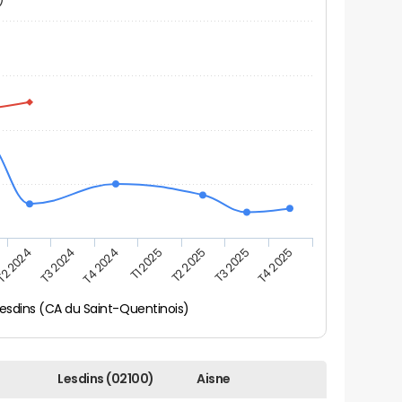
T2 2024
T3 2024
T4 2024
T1 2025
T2 2025
T3 2025
T4 2025
esdins (CA du Saint-Quentinois)
Lesdins (02100)
Aisne