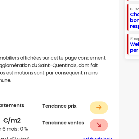
03 s
Cha
bon
res
21 se
Web
per
mobiliers affichées sur cette page concernent
lomération du Saint-Quentinois, dont fait
os estimations sont par conséquent moins
mune.
artements
Tendance prix
1
€/m2
Tendance ventes
 6 mois :
0 %