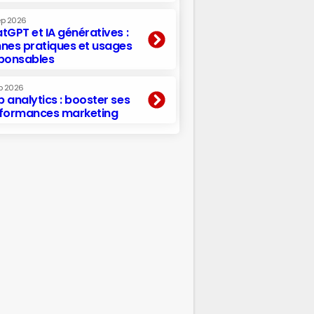
ep 2026
tGPT et IA génératives :
nes pratiques et usages
ponsables
p 2026
 analytics : booster ses
formances marketing