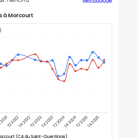
ut :
1 481 €/m2
Méthodologie
rs à Morcourt
N)
 2021
T2 2025
T4 2023
T2 2022
T4 2025
T2 2024
T4 2022
T4 2024
T2 2023
orcourt (CA du Saint-Quentinois)