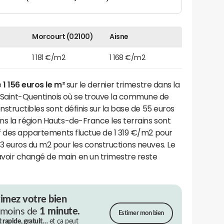
Morcourt (02100)
Aisne
1 181 €/m2
1 168 €/m2
e
1 156 euros le m²
sur le dernier trimestre dans la
aint-Quentinois où se trouve la commune de
onstructibles sont définis sur la base de 55 euros
ns la région Hauts-de-France les terrains sont
if des appartements fluctue de 1 319 €/m2 pour
3 euros du m2 pour les constructions neuves. Le
oir changé de main en un trimestre reste
timez votre bien
 moins de
1 minute.
Estimer mon bien
t rapide, gratuit…
et ça peut