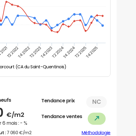
 2021
T2 2025
T4 2023
T2 2022
T4 2025
T2 2024
T4 2022
T4 2024
T2 2023
orcourt (CA du Saint-Quentinois)
neufs
Tendance prix
NC
0
€/m2
Tendance ventes
 6 mois :
- %
ut :
7 060 €/m2
Méthodologie