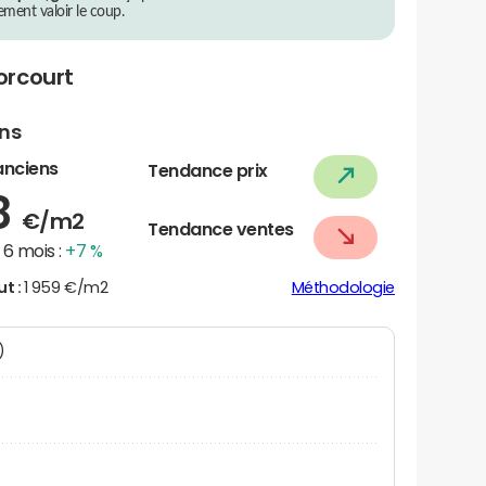
rement valoir le coup.
orcourt
ens
anciens
Tendance prix
8
€/m2
Tendance ventes
6 mois :
+7 %
ut :
1 959 €/m2
Méthodologie
N)