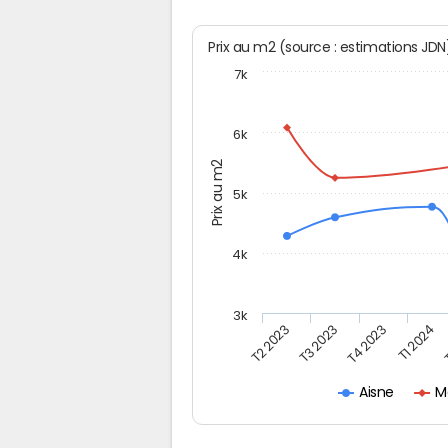
Prix au m2 (source : estimations JD
7k
6k
Prix au m2
5k
4k
3k
T2 2023
T3 2023
T4 2023
T1 2024
M
Aisne