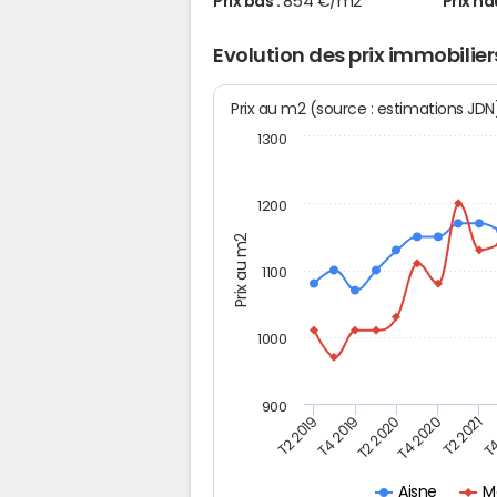
Prix bas :
854 €/m2
Prix ha
Evolution des prix immobilie
Prix au m2 (source : estimations JD
1300
1200
Prix au m2
1100
1000
900
T4
T2 2020
T4 2020
T2 2019
T2 2021
T4 2019
M
Aisne