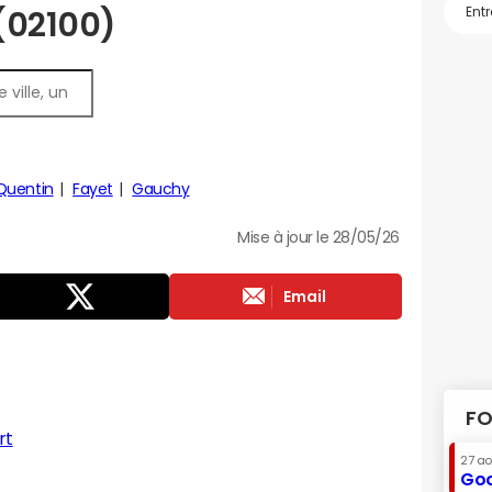
 (02100)
Quentin
Fayet
Gauchy
Mise à jour le 28/05/26
Email
FO
rt
27 a
Goo