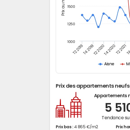
Prix au m2
1500
1250
1000
T4
T2 2020
T4 2020
T2 2019
T2 2021
T4 2019
M
Aisne
Prix des appartements neufs
Appartements 
5 51
Tendance sur
Prix bas :
4 865 €/m2
Prix ha