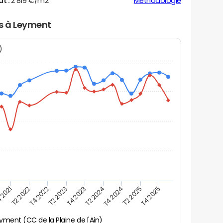
ut :
2 819 €/m2
Méthodologie
rs à Leyment
N)
 2021
T2 2025
T4 2023
T2 2022
T4 2025
T2 2024
T4 2022
T4 2024
T2 2023
yment (CC de la Plaine de l'Ain)