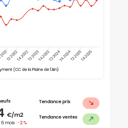
 2021
T2 2025
T4 2023
T2 2022
T4 2025
T2 2024
T4 2022
T4 2024
T2 2023
yment (CC de la Plaine de l'Ain)
neufs
Tendance prix
74
€/m2
Tendance ventes
6 mois :
-2 %