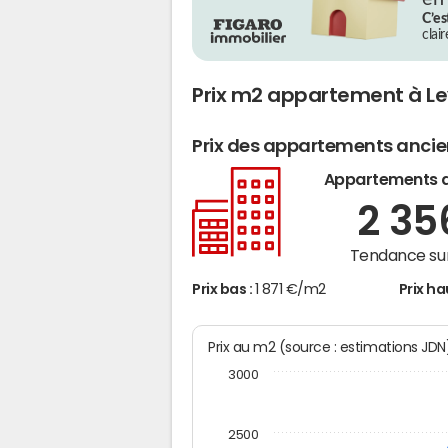
C’es
clai
Prix m2 appartement à L
Prix des appartements anci
Appartements 
2 3
Tendance sur
Prix bas :
1 871 €/m2
Prix ha
Prix au m2 (source : estimations JD
3000
2500