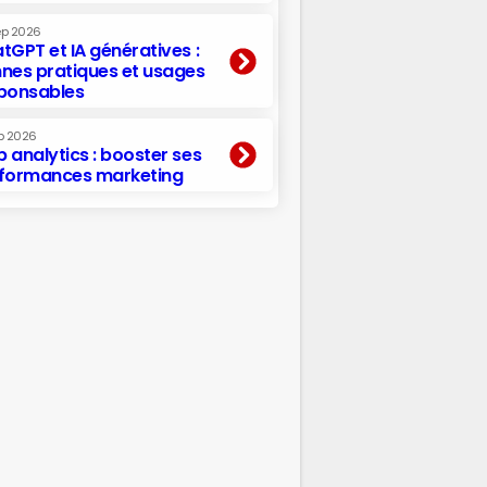
ep 2026
tGPT et IA génératives :
nes pratiques et usages
ponsables
p 2026
 analytics : booster ses
formances marketing