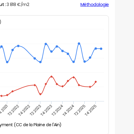
ut :
3 818 €/m2
Méthodologie
N)
 2021
T2 2022
T4 2022
T2 2023
T4 2023
T2 2024
T4 2024
T2 2025
T4 2025
yment (CC de la Plaine de l'Ain)