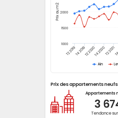
Prix au m2
2000
1500
1000
T4
T2 2020
T4 2020
T2 2019
T2 2021
T4 2019
Le
Ain
Prix des appartements neufs
Appartements 
3 6
Tendance sur 