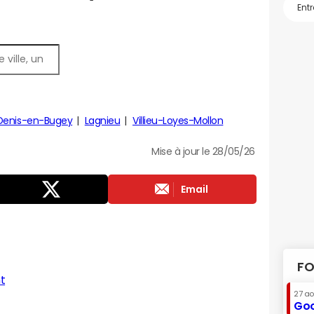
Denis-en-Bugey
Lagnieu
Villieu-Loyes-Mollon
Mise à jour le 28/05/26
Email
FO
t
27 a
Goo