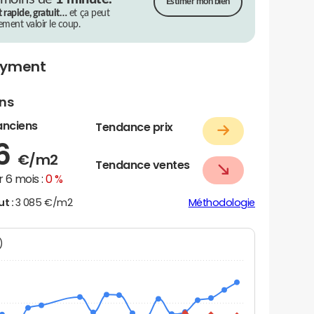
Estimer mon bien
t rapide, gratuit…
et ça peut
rement valoir le coup.
eyment
ens
anciens
Tendance prix
56
€/m2
Tendance ventes
 6 mois :
0 %
ut :
3 085 €/m2
Méthodologie
N)