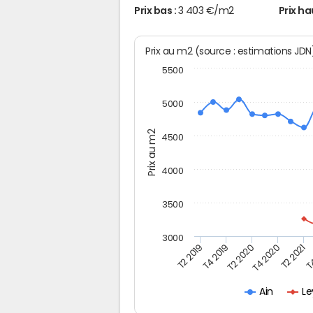
Prix bas :
3 403 €/m2
Prix ha
Prix au m2 (source : estimations JD
5500
5000
Prix au m2
4500
4000
3500
3000
T2 2019
T4 2019
T2 2020
T4 2020
T2 2021
T4
Le
Ain