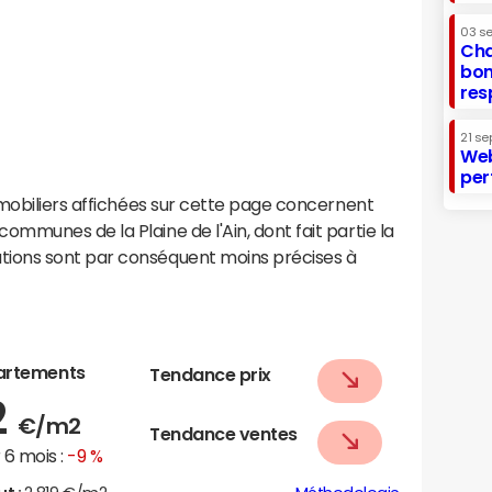
03 s
Cha
bon
res
21 se
Web
per
mobiliers affichées sur cette page concernent
munes de la Plaine de l'Ain, dont fait partie la
ions sont par conséquent moins précises à
artements
Tendance prix
2
€/m2
Tendance ventes
6 mois :
-9 %