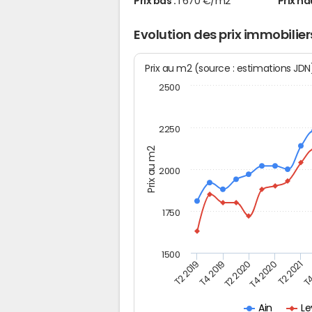
Prix bas :
1 670 €/m2
Prix ha
Evolution des prix immobilie
Prix au m2 (source : estimations JD
2500
2250
Prix au m2
2000
1750
1500
T4
T2 2020
T4 2020
T2 2019
T2 2021
T4 2019
Le
Ain