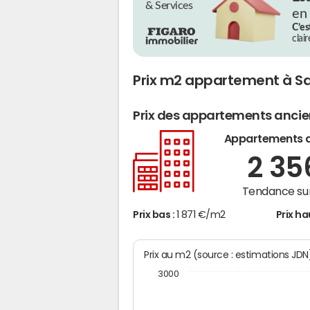
& Services
en
C’es
clai
Prix m2 appartement à Sa
Prix des appartements anci
Appartements 
2 3
Tendance sur
Prix bas :
1 871 €/m2
Prix ha
Prix au m2 (source : estimations JD
3000