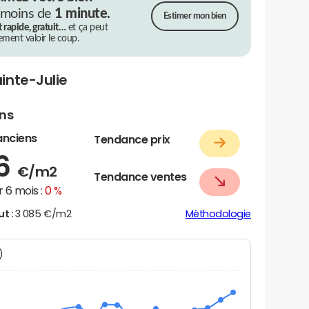
 moins de
1 minute.
Estimer mon bien
t rapide, gratuit…
et ça peut
rement valoir le coup.
inte-Julie
ens
anciens
Tendance prix
56
€/m2
Tendance ventes
 6 mois :
0 %
ut :
3 085 €/m2
Méthodologie
N)