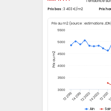
Tendance sur 
Prix bas :
3 403 €/m2
Prix ha
Prix au m2 (source : estimations JD
5500
5000
Prix au m2
4500
4000
3500
3000
T2 2019
T4 2019
T2 2020
T4 2020
T2 2021
T4
Sain
Ain