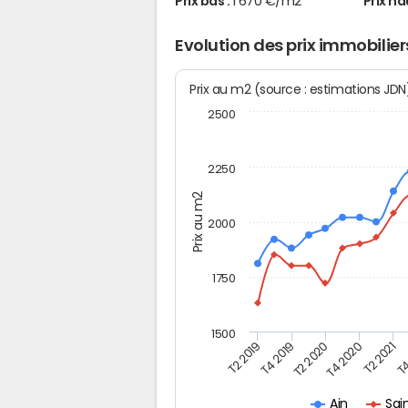
Prix bas :
1 670 €/m2
Prix ha
Evolution des prix immobilier
Prix au m2 (source : estimations JD
2500
2250
Prix au m2
2000
1750
1500
T4
T2 2020
T4 2020
T2 2019
T2 2021
T4 2019
Sain
Ain