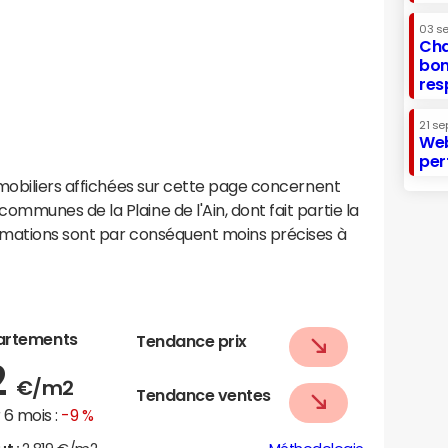
03 s
Cha
bon
res
21 se
Web
per
mobiliers affichées sur cette page concernent
munes de la Plaine de l'Ain, dont fait partie la
imations sont par conséquent moins précises à
artements
Tendance prix
2
€/m2
Tendance ventes
6 mois :
-9 %