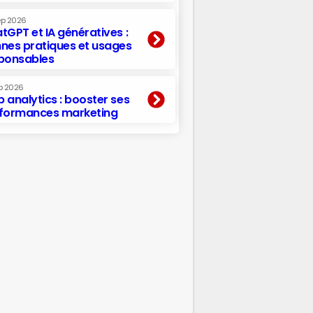
ep 2026
tGPT et IA génératives :
nes pratiques et usages
ponsables
p 2026
 analytics : booster ses
formances marketing