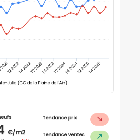
 2021
T2 2025
T4 2023
T2 2022
T4 2025
T2 2024
T4 2022
T4 2024
T2 2023
te-Julie (CC de la Plaine de l'Ain)
neufs
Tendance prix
74
€/m2
Tendance ventes