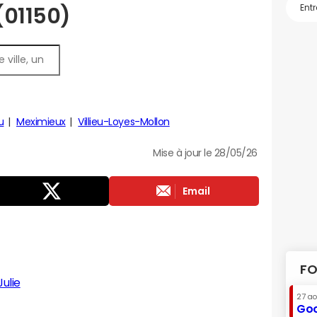
 (01150)
u
Meximieux
Villieu-Loyes-Mollon
Mise à jour le 28/05/26
Email
FO
ulie
27 a
Goo