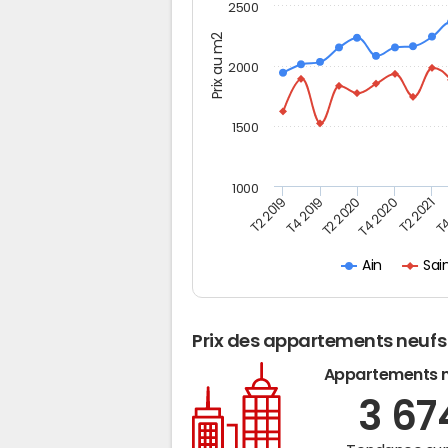
2500
Prix au m2
2000
1500
1000
T4
T2 2020
T4 2020
T2 2019
T2 2021
T4 2019
Sain
Ain
Prix des appartements neufs
Appartements 
3 6