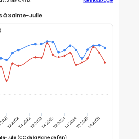
ut :
2 819 €/m2
Méthodologie
s à Sainte-Julie
N)
 2021
T2 2025
T4 2023
T2 2022
T4 2025
T2 2024
T4 2022
T4 2024
T2 2023
te-Julie (CC de la Plaine de l'Ain)