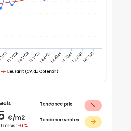
 2021
T2 2025
T4 2023
T2 2022
T4 2025
T2 2024
T4 2022
T4 2024
T2 2023
Lieusaint (CA du Cotentin)
neufs
Tendance prix
65
€/m2
Tendance ventes
6 mois :
-6 %