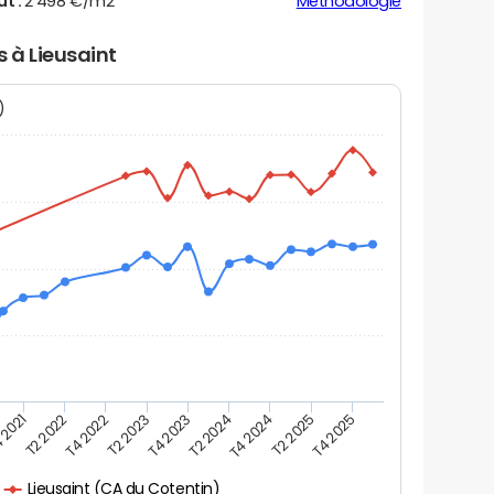
ut :
2 498 €/m2
Méthodologie
s à Lieusaint
N)
 2021
T2 2025
T4 2023
T2 2022
T4 2025
T2 2024
T4 2022
T4 2024
T2 2023
Lieusaint (CA du Cotentin)