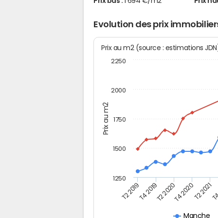
Prix bas :
1 694 €/m2
Prix ha
Evolution des prix immobilier
Prix au m2 (source : estimations JD
2250
2000
Prix au m2
1750
1500
1250
T4
T2 2020
T4 2020
T2 2019
T2 2021
T4 2019
Manche