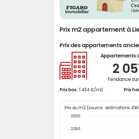
C’es
clai
Prix m2 appartement à Li
Prix des appartements anci
Appartements 
2 05
Tendance sur 
Prix bas :
1 434 €/m2
Prix ha
Prix au m2 (source : estimations JD
2500
2250