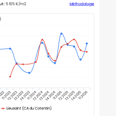
ut :
5 105 €/m2
Méthodologie
N)
2022
T3 2023
T2 2024
T1 2025
T4 2025
T2 2023
T1 2024
T4 2024
T3 2025
T1 2023
T4 2023
T3 2024
T2 2025
T1 2026
Lieusaint (CA du Cotentin)