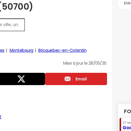
 (50700)
es
Montebourg
Bricquebec-en-Cotentin
Mise à jour le 28/05/26
Email
FO
t
27 a
Goo