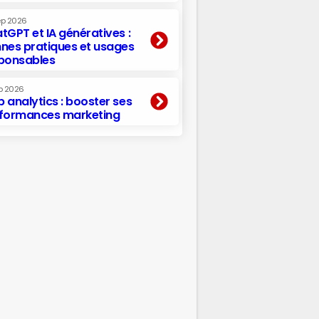
ep 2026
tGPT et IA génératives :
nes pratiques et usages
ponsables
p 2026
 analytics : booster ses
formances marketing