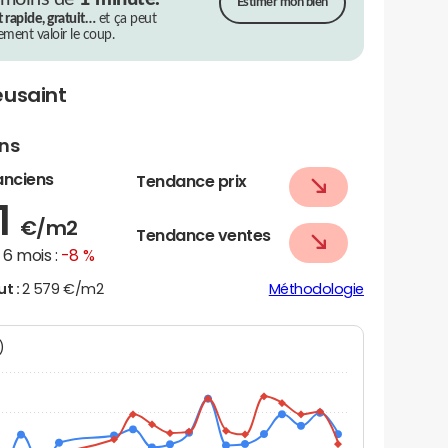
Estimer mon bien
t rapide, gratuit…
et ça peut
rement valoir le coup.
eusaint
ens
anciens
Tendance prix
1
€/m2
Tendance ventes
6 mois :
-8 %
ut :
2 579 €/m2
Méthodologie
N)