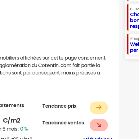
03 s
Cha
bon
res
21 se
Web
per
mobiliers affichées sur cette page concernent
lomération du Cotentin, dont fait partie la
tions sont par conséquent moins précises à
artements
Tendance prix
1
€/m2
Tendance ventes
 6 mois :
0 %