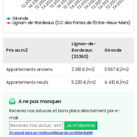
T4 2021
T2 2025
T4 2019
T2 2023
T2 2021
T4 2024
T2 2019
T4 2022
T4 2020
T2 2024
T2 2022
T4 2025
T2 2020
T4 2023
Gironde
Lignan-de-Bordeaux (CC des Portes de l'Entre-deux-Mers)
Lignan-de-
Prix au m2
Bordeaux
Gironde
(33360)
Appartements anciens
2 381 €/m2
3 567 €/m2
Appartements neufs
5 220 €/m2
4 410 €/m2
A ne pas manquer
Recevez nos astuces et bons plans directement par e-
mail.
Je m'abonne
En savoir plus sur notre politique de confidentialité