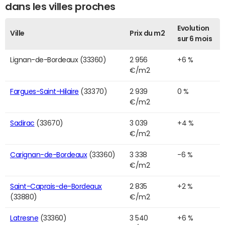
dans les villes proches
Evolution
Ville
Prix du m2
sur 6 mois
Lignan-de-Bordeaux (33360)
2 956
+6 %
€/m2
Fargues-Saint-Hilaire
(33370)
2 939
0 %
€/m2
Sadirac
(33670)
3 039
+4 %
€/m2
Carignan-de-Bordeaux
(33360)
3 338
-6 %
€/m2
Saint-Caprais-de-Bordeaux
2 835
+2 %
(33880)
€/m2
Latresne
(33360)
3 540
+6 %