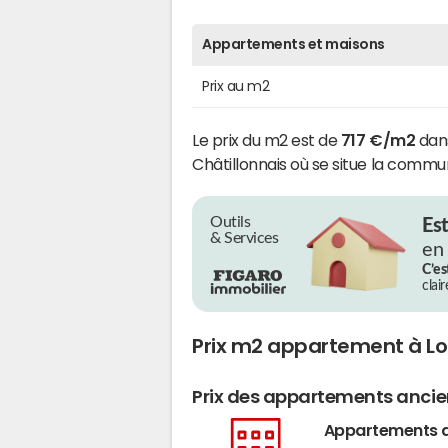
Appartements et maisons
Prix au m2
Le prix du m2 est de
717 €/m2
dan
Châtillonnais où se situe la comm
Outils
Es
& Services
en
C’es
clai
Prix m2 appartement à 
Prix des appartements anci
Appartements 