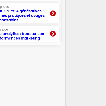
ep 2026
tGPT et IA génératives :
nes pratiques et usages
ponsables
p 2026
 analytics : booster ses
formances marketing