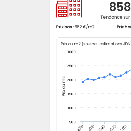
85
Tendance sur 
Prix bas :
662 €/m2
Prix ha
Prix au m2 (source : estimations JD
3000
2500
Prix au m2
2000
1500
1000
500
T4
T2 2020
T4 2020
T2 2019
T2 2021
T4 2019