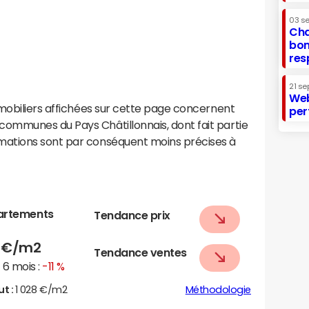
03 s
Cha
bon
res
21 se
Web
mobiliers affichées sur cette page concernent
per
ommunes du Pays Châtillonnais, dont fait partie
ations sont par conséquent moins précises à
artements
Tendance prix
4
€/m2
Tendance ventes
6 mois :
-11 %
ut :
1 028 €/m2
Méthodologie