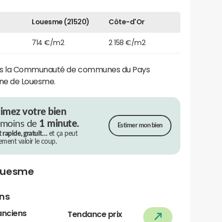
Louesme (21520)
Côte-d'Or
714 €/m2
2 158 €/m2
s la Communauté de communes du Pays
une de Louesme.
timez votre bien
 moins de
1 minute.
Estimer mon bien
t rapide, gratuit…
et ça peut
rement valoir le coup.
Louesme
ens
anciens
Tendance prix