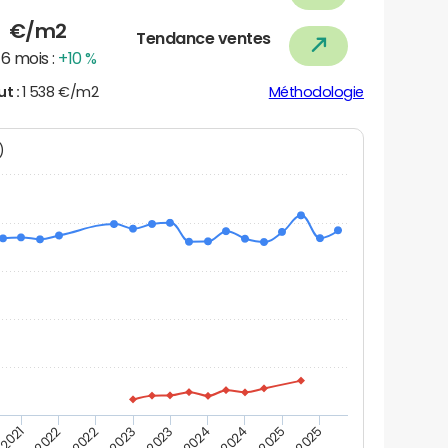
8
€/m2
Tendance ventes
6 mois :
+10 %
ut :
1 538 €/m2
Méthodologie
N)
 2021
T2 2025
T4 2023
T2 2022
T4 2025
T2 2024
T4 2022
T4 2024
T2 2023