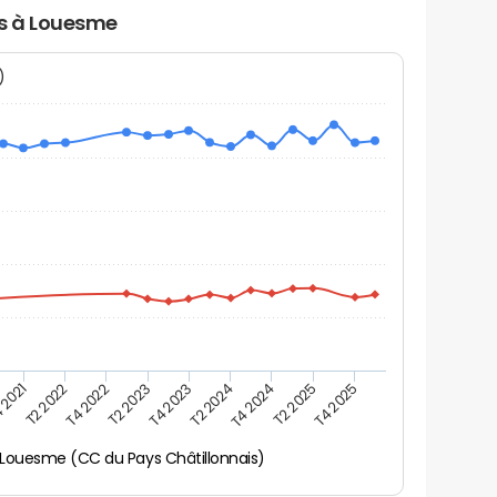
rs à Louesme
N)
 2021
T2 2025
T4 2023
T2 2022
T4 2025
T2 2024
T4 2022
T4 2024
T2 2023
Louesme (CC du Pays Châtillonnais)