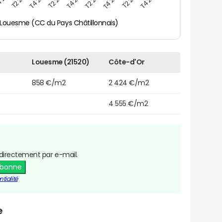
Louesme (CC du Pays Châtillonnais)
Louesme (21520)
Côte-d'Or
858 €/m2
2 424 €/m2
4 555 €/m2
directement par e-mail.
abonne
tialité
e