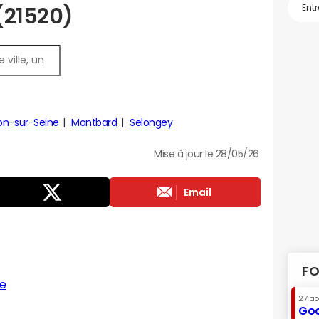
 (21520)
lon-sur-Seine
Montbard
Selongey
Mise à jour le 28/05/26
Email
FO
e
27 a
Goo