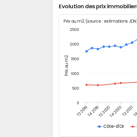
Evolution des prix immobilie
Prix au m2 (source : estimations JD
2500
2000
Prix au m2
1500
1000
500
0
T4
T2 2020
T4 2020
T2 2019
T2 2021
T4 2019
Côte-d'Or