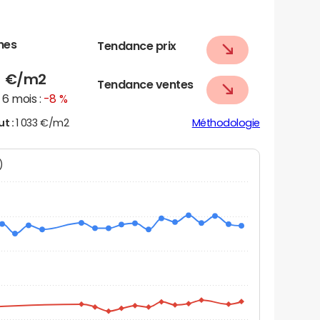
nes
Tendance prix
8
€/m2
Tendance ventes
6 mois :
-8 %
ut :
1 033 €/m2
Méthodologie
N)