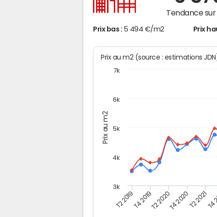
Tendance sur 
Prix bas :
5 494 €/m2
Prix ha
Prix au m2 (source : estimations JD
7k
6k
Prix au m2
5k
4k
3k
T4 
T2 2019
T2 2020
T2 2021
T4 2019
T4 2020