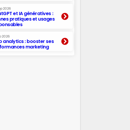
ep 2026
tGPT et IA génératives :
nes pratiques et usages
ponsables
p 2026
 analytics : booster ses
formances marketing