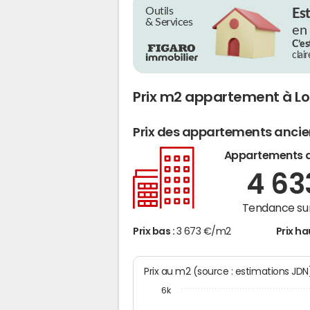
Outils
Es
& Services
en
C’es
clai
Prix m2 appartement à L
Prix des appartements anci
Appartements 
4 6
Tendance sur
Prix bas :
3 673 €/m2
Prix ha
Prix au m2 (source : estimations JD
6k