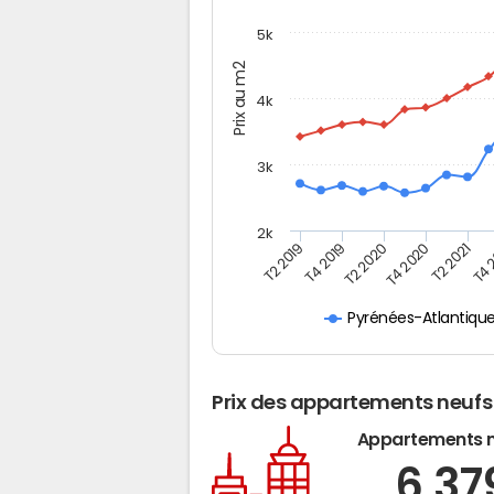
5k
Prix au m2
4k
3k
2k
T4 
T2 2019
T2 2020
T2 2021
T4 2019
T4 2020
Pyrénées-Atlantiqu
Prix des appartements neufs
Appartements 
6 3