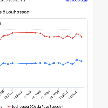
ut :
5 988 €/m2
Méthodologie
rs à Louhossoa
N)
2021
T2 2025
T4 2022
T4 2023
T4 2024
T2 2022
T4 2025
T2 2023
T2 2024
Louhossoa (CA du Pays Basque)
es