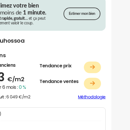
timez votre bien
 moins de
1 minute.
Estimer mon bien
t rapide, gratuit…
et ça peut
rement valoir le coup.
ouhossoa
ens
anciens
Tendance prix
33
€/m2
Tendance ventes
 6 mois :
0 %
ut :
6 049 €/m2
Méthodologie
N)