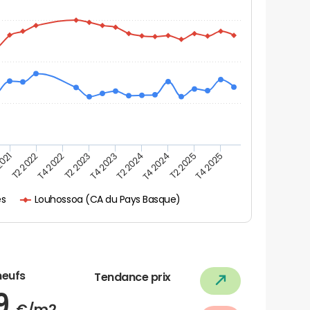
2021
T2 2025
T4 2022
T4 2023
T4 2024
T2 2022
T4 2025
T2 2023
T2 2024
Louhossoa (CA du Pays Basque)
es
neufs
Tendance prix
79
€/m2