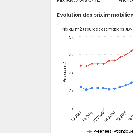
Prix bas :
3 548 €/m2
Prix ha
Evolution des prix immobilie
Prix au m2 (source : estimations JD
5k
4k
Prix au m2
3k
2k
1k
T4 
T2 2019
T2 2020
T2 2021
T4 2019
T4 2020
Pyrénées-Atlantiqu