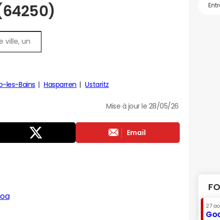
 (64250)
-les-Bains
Hasparren
Ustaritz
Mise à jour le 28/05/26
Email
FO
soa
27 a
Goo