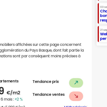
03 s
Cha
bon
res
21 se
Web
per
mobiliers affichées sur cette page concernent
lomération du Pays Basque, dont fait partie la
ations sont par conséquent moins précises à
artements
Tendance prix
09
€/m2
Tendance ventes
6 mois :
+2 %