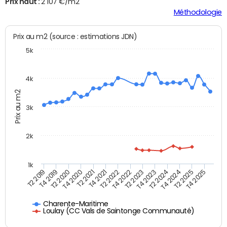
Prix haut :
2 107 €/m2
Méthodologie
Prix au m2 (source : estimations JDN)
5k
4k
Prix au m2
3k
2k
1k
T4 2021
T2 2025
T2 2021
T4 2024
T4 2020
T2 2024
T2 2020
T4 2023
T4 2019
T2 2023
T2 2019
T4 2022
T2 2022
T4 2025
Charente-Maritime
Loulay (CC Vals de Saintonge Communauté)