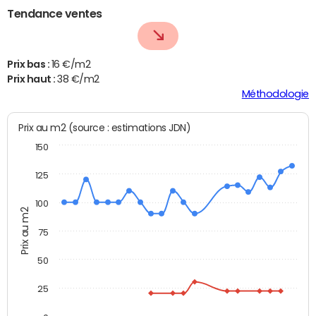
Tendance ventes
Prix bas :
16 €/m2
Prix haut :
38 €/m2
Méthodologie
Prix au m2 (source : estimations JDN)
150
125
100
Prix au m2
75
50
25