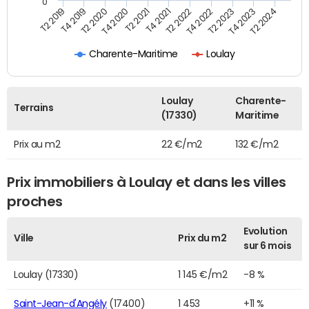
0
T2 2022
T2 2023
T2 2024
T4 2019
T4 2020
T4 2021
T4 2022
T4 2023
T2 2019
T2 2020
T2 2021
Charente-Maritime
Loulay
Loulay
Charente-
Terrains
(17330)
Maritime
Prix au m2
22 €/m2
132 €/m2
Prix immobiliers à Loulay et dans les villes
proches
Evolution
Ville
Prix du m2
sur 6 mois
Loulay (17330)
1 145 €/m2
-8 %
Saint-Jean-d'Angély
(17400)
1 453
+11 %