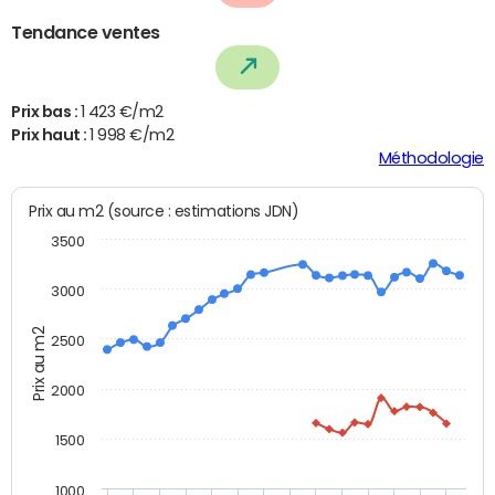
Tendance ventes
Prix bas :
1 423 €/m2
Prix haut :
1 998 €/m2
Méthodologie
Prix au m2 (source : estimations JDN)
3500
3000
Prix au m2
2500
2000
1500
1000