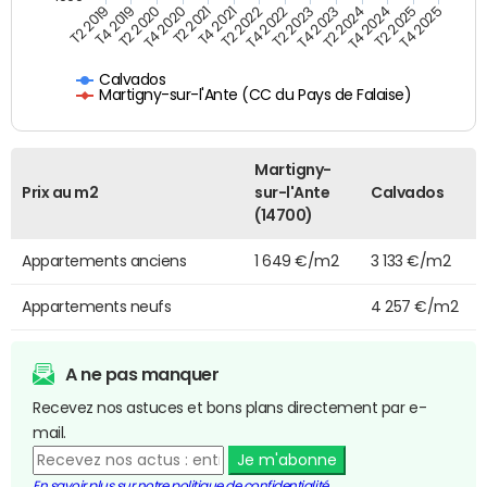
T4 2021
T2 2025
T2 2019
T4 2022
T2 2020
T4 2023
T2 2021
T4 2024
T2 2022
T4 2025
T4 2019
T2 2023
T4 2020
T2 2024
Calvados
Martigny-sur-l'Ante (CC du Pays de Falaise)
Martigny-
Prix au m2
sur-l'Ante
Calvados
(14700)
Appartements anciens
1 649 €/m2
3 133 €/m2
Appartements neufs
4 257 €/m2
A ne pas manquer
Recevez nos astuces et bons plans directement par e-
mail.
Je m'abonne
En savoir plus sur notre politique de confidentialité