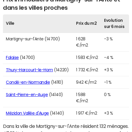
dans les villes proches
Evolution
Ville
Prix du m2
sur 6 mois
Martigny-sur-l'Ante (14700)
1 628
-3 %
€/m2
Falaise
(14700)
1 583 €/m2
-4 %
Thury-Harcourt-le-Hom
(14220)
1 732 €/m2
+3 %
Condé-en-Normandie
(14110)
942 €/m2
-1 %
Saint-Pierre-en-Auge
(14140)
1 588
0 %
€/m2
Mézidon Vallée d'Auge
(14140)
1 917 €/m2
+3 %
Dans la ville de Martigny-sur-l'Ante résident 132 ménages.