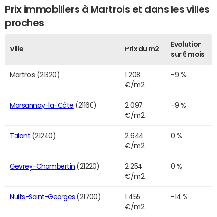
Prix immobiliers à Martrois et dans les villes
proches
Evolution
Ville
Prix du m2
sur 6 mois
Martrois (21320)
1 208
-9 %
€/m2
Marsannay-la-Côte
(21160)
2 097
-9 %
€/m2
Talant
(21240)
2 644
0 %
€/m2
Gevrey-Chambertin
(21220)
2 254
0 %
€/m2
Nuits-Saint-Georges
(21700)
1 455
-14 %
€/m2