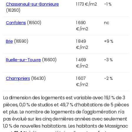
Chasseneuil-sur-Bonnieure
1 173 €/m2
-1 %
(16260)
Confolens
(16500)
1 690
nc
€/m2
Brie
(16590)
1 849
+9 %
€/m2
Ruelle-sur-Touvre
(16600)
1 469
-3 %
€/m2
Champniers
(16430)
1 607
-2 %
€/m2
La dimension des logements est variable avec 19,1 % de 3
pièces, 0,0 % de studios et 49,7 % d’habitations de 5 pièces
et plus. Le nombre de logements de l'agglomération n'a
pas évolué sur les cinq dernières années avec seulement
1,0 % de nouvelles habitations. Les habitants de Massignac