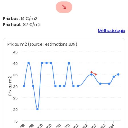
Prix bas :
14 €/m2
Prix haut :
87 €/m2
Méthodologie
Prix au m2 (source : estimations JDN)
45
40
35
Prix au m2
30
25
20
15