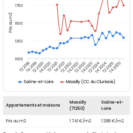
1750
Prix au m2
1500
1250
1000
T4 2021
T2 2025
T2 2019
T4 2022
T2 2020
T4 2023
T2 2021
T4 2024
T2 2022
T4 2025
T4 2019
T2 2023
T4 2020
T2 2024
Massilly (CC du Clunisois)
Saône-et-Loire
Massilly
Saône-et-
Appartements et maisons
(71250)
Loire
Prix au m2
1 741 €/m2
1 288 €/m2