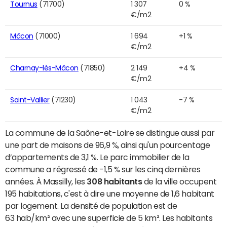
Tournus
(71700)
1 307
0 %
€/m2
Mâcon
(71000)
1 694
+1 %
€/m2
Charnay-lès-Mâcon
(71850)
2 149
+4 %
€/m2
Saint-Vallier
(71230)
1 043
-7 %
€/m2
La commune de la Saône-et-Loire se distingue aussi par
une part de maisons de 96,9 %, ainsi qu'un pourcentage
d’appartements de 3,1 %. Le parc immobilier de la
commune a régressé de -1,5 % sur les cinq dernières
années. À Massilly, les
308 habitants
de la ville occupent
195 habitations, c'est à dire une moyenne de 1,6 habitant
par logement. La densité de population est de
63 hab/km² avec une superficie de 5 km². Les habitants