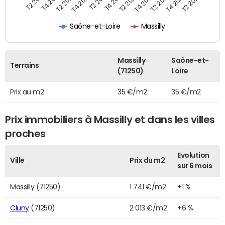
T2 2021
T2 2023
T4 2019
T4 2021
T4 2023
T2 2020
T2 2022
T2 2024
T4 2020
T4 2022
T2 2019
Saône-et-Loire
Massilly
Massilly
Saône-et-
Terrains
(71250)
Loire
Prix au m2
35 €/m2
35 €/m2
Prix immobiliers à Massilly et dans les villes
proches
Evolution
Ville
Prix du m2
sur 6 mois
Massilly (71250)
1 741 €/m2
+1 %
Cluny
(71250)
2 013 €/m2
+6 %