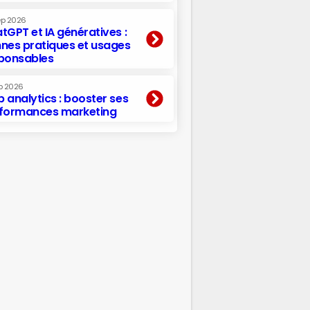
ep 2026
tGPT et IA génératives :
nes pratiques et usages
ponsables
p 2026
 analytics : booster ses
formances marketing