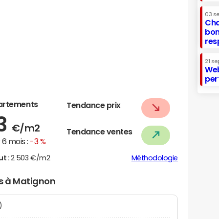
03 s
Cha
bon
res
21 se
Web
per
artements
Tendance prix
63
€/m2
Tendance ventes
6 mois :
-3 %
ut :
2 503 €/m2
Méthodologie
rs à Matignon
N)