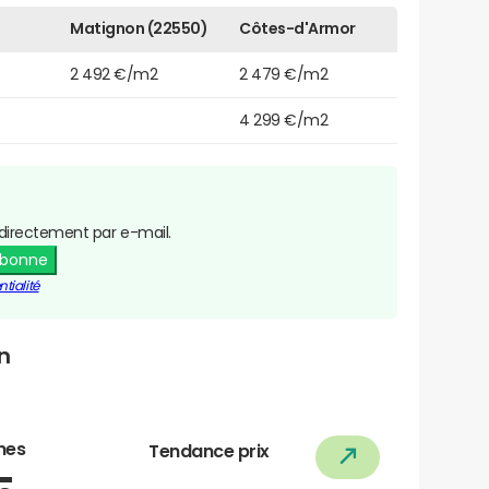
Matignon (22550)
Côtes-d'Armor
2 492 €/m2
2 479 €/m2
4 299 €/m2
directement par e-mail.
abonne
tialité
n
nes
Tendance prix