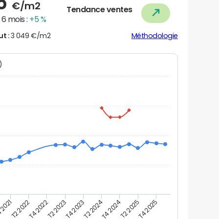
25
€/m2
Tendance ventes
6 mois :
+5 %
ut :
3 049 €/m2
Méthodologie
N)
 2021
T2 2025
T4 2023
T2 2022
T4 2025
T2 2024
T4 2022
T4 2024
T2 2023