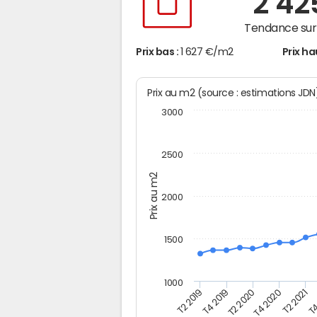
2 4
Tendance sur 
Prix bas :
1 627 €/m2
Prix ha
Prix au m2 (source : estimations JD
3000
2500
Prix au m2
2000
1500
1000
T4
T2 2020
T4 2020
T2 2019
T2 2021
T4 2019