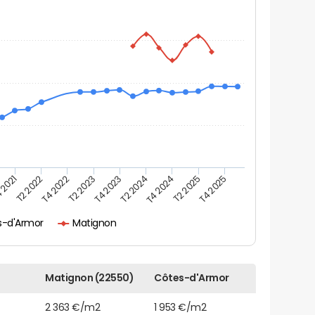
 2021
T2 2025
T4 2023
T2 2022
T4 2025
T2 2024
T4 2022
T4 2024
T2 2023
s-d'Armor
Matignon
Matignon (22550)
Côtes-d'Armor
2 363 €/m2
1 953 €/m2