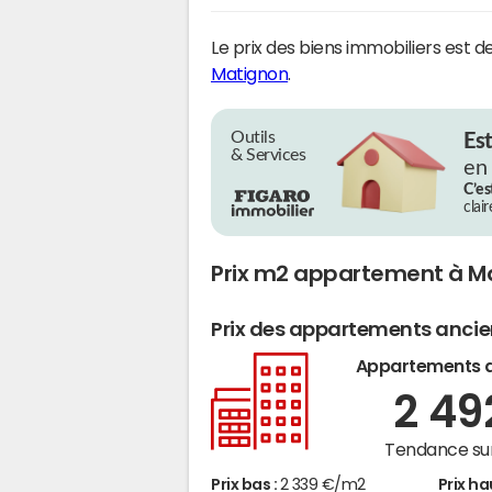
Le prix des biens immobiliers est d
Matignon
.
Outils
Es
& Services
en
C’es
clai
Prix m2 appartement à M
Prix des appartements anci
Appartements 
2 4
Tendance sur
Prix bas :
2 339 €/m2
Prix ha