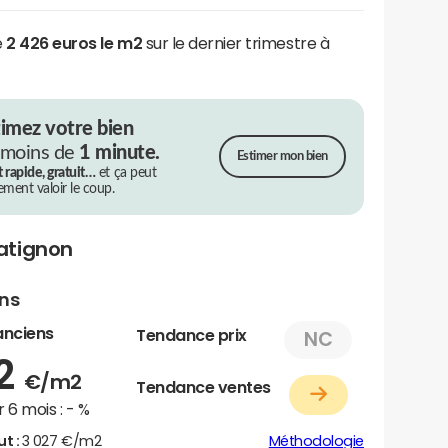
e
2 426 euros le m2
sur le dernier trimestre à
timez votre bien
 moins de
1 minute.
Estimer mon bien
t rapide, gratuit…
et ça peut
rement valoir le coup.
atignon
ens
anciens
Tendance prix
NC
92
€/m2
Tendance ventes
 6 mois :
- %
ut :
3 027 €/m2
Méthodologie