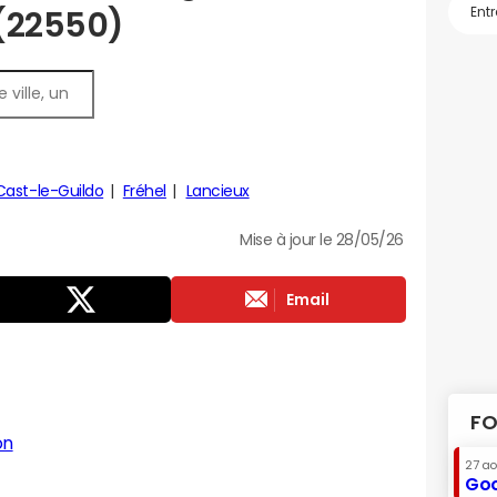
 (22550)
Cast-le-Guildo
Fréhel
Lancieux
Mise à jour le 28/05/26
Email
FO
on
27 a
Goo