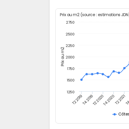
Prix au m2 (source : estimations JD
2750
2500
2250
Prix au m2
2000
1750
1500
1250
T4
T2 2020
T4 2020
T2 2019
T2 2021
T4 2019
Côte