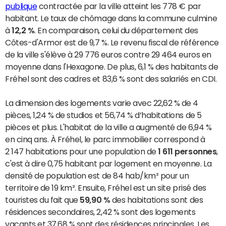
publique
contractée par la ville atteint les 778 € par
habitant. Le taux de chômage dans la commune culmine
à
12,2 %
. En comparaison, celui du département des
Côtes-d'Armor est de 9,7 %. Le revenu fiscal de référence
de la ville s'élève à 29 776 euros contre 29 464 euros en
moyenne dans l'Hexagone. De plus, 6,1 % des habitants de
Fréhel sont des cadres et 83,6 % sont des salariés en CDI.
La dimension des logements varie avec 22,62 % de 4
pièces, 1,24 % de studios et 56,74 % d’habitations de 5
pièces et plus. L'habitat de la ville a augmenté de 6,94 %
en cinq ans. À Fréhel, le parc immobilier correspond à
2 147 habitations pour une population de
1 611 personnes
,
c'est à dire 0,75 habitant par logement en moyenne. La
densité de population est de 84 hab/km² pour un
territoire de 19 km². Ensuite, Fréhel est un site prisé des
touristes du fait que
59,90 %
des habitations sont des
résidences secondaires, 2,42 % sont des logements
vacants et 37,68 % sont des résidences principales. Les