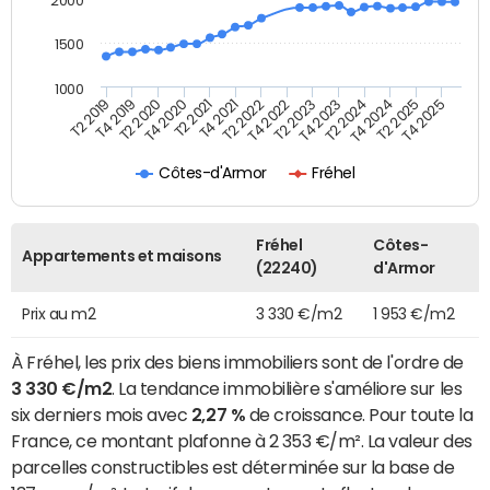
2000
1500
1000
T4 2021
T2 2025
T2 2019
T4 2022
T2 2020
T4 2023
T2 2021
T4 2024
T2 2022
T4 2025
T4 2019
T2 2023
T4 2020
T2 2024
Côtes-d'Armor
Fréhel
Fréhel
Côtes-
Appartements et maisons
(22240)
d'Armor
Prix au m2
3 330 €/m2
1 953 €/m2
À Fréhel, les prix des biens immobiliers sont de l'ordre de
3 330 €/m2
. La tendance immobilière s'améliore sur les
six derniers mois avec
2,27 %
de croissance. Pour toute la
France, ce montant plafonne à 2 353 €/m². La valeur des
parcelles constructibles est déterminée sur la base de