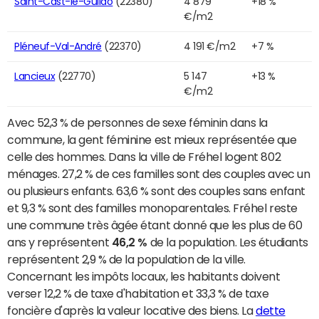
Saint-Cast-le-Guildo
(22380)
4 879
+18 %
€/m2
Pléneuf-Val-André
(22370)
4 191 €/m2
+7 %
Lancieux
(22770)
5 147
+13 %
€/m2
Avec 52,3 % de personnes de sexe féminin dans la
commune, la gent féminine est mieux représentée que
celle des hommes. Dans la ville de Fréhel logent 802
ménages. 27,2 % de ces familles sont des couples avec un
ou plusieurs enfants. 63,6 % sont des couples sans enfant
et 9,3 % sont des familles monoparentales. Fréhel reste
une commune très âgée étant donné que les plus de 60
ans y représentent
46,2 %
de la population. Les étudiants
représentent 2,9 % de la population de la ville.
Concernant les impôts locaux, les habitants doivent
verser 12,2 % de taxe d'habitation et 33,3 % de taxe
foncière d'après la valeur locative des biens. La
dette