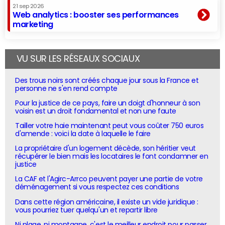
21 sep 2026
Web analytics : booster ses performances
marketing
VU SUR LES RÉSEAUX SOCIAUX
Des trous noirs sont créés chaque jour sous la France et
personne ne s'en rend compte
Pour la justice de ce pays, faire un doigt d'honneur à son
voisin est un droit fondamental et non une faute
Tailler votre haie maintenant peut vous coûter 750 euros
d'amende : voici la date à laquelle le faire
La propriétaire d'un logement décède, son héritier veut
récupérer le bien mais les locataires le font condamner en
justice
La CAF et l'Agirc-Arrco peuvent payer une partie de votre
déménagement si vous respectez ces conditions
Dans cette région américaine, il existe un vide juridique :
vous pourriez tuer quelqu'un et repartir libre
Ni plage, ni montagne, c'est le meilleur endroit pour passer