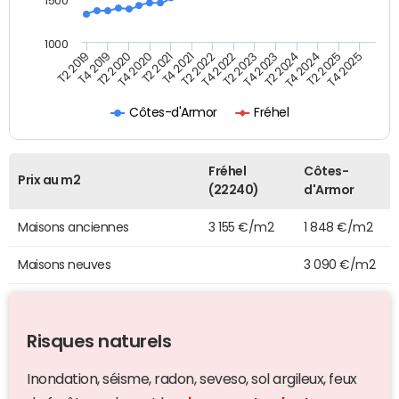
1500
1000
T4 2021
T2 2025
T2 2019
T4 2022
T2 2020
T4 2023
T2 2021
T4 2024
T2 2022
T4 2025
T4 2019
T2 2023
T4 2020
T2 2024
Côtes-d'Armor
Fréhel
Fréhel
Côtes-
Prix au m2
(22240)
d'Armor
Maisons anciennes
3 155 €/m2
1 848 €/m2
Maisons neuves
3 090 €/m2
Risques naturels
Inondation, séisme, radon, seveso, sol argileux, feux