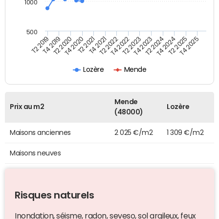
1000
500
T4 2021
T2 2025
T2 2019
T4 2022
T2 2020
T4 2023
T2 2021
T4 2024
T2 2022
T4 2025
T4 2019
T2 2023
T4 2020
T2 2024
Lozère
Mende
Mende
Prix au m2
Lozère
(48000)
Maisons anciennes
2 025 €/m2
1 309 €/m2
Maisons neuves
Risques naturels
Inondation, séisme, radon, seveso, sol argileux, feux