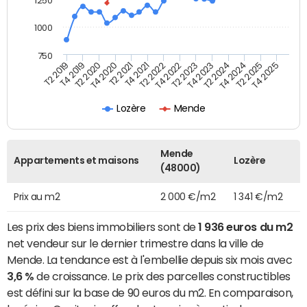
1250
1000
750
T4 2021
T2 2025
T2 2019
T4 2022
T2 2020
T4 2023
T2 2021
T4 2024
T2 2022
T4 2025
T4 2019
T2 2023
T4 2020
T2 2024
Lozère
Mende
Mende
Appartements et maisons
Lozère
(48000)
Prix au m2
2 000 €/m2
1 341 €/m2
Les prix des biens immobiliers sont de
1 936 euros du m2
net vendeur sur le dernier trimestre dans la ville de
Mende. La tendance est à l'embellie depuis six mois avec
3,6 %
de croissance. Le prix des parcelles constructibles
est défini sur la base de 90 euros du m2. En comparaison,