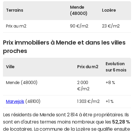
Mende
Terrains
Lozère
(48000)
Prix au m2
90 €/m2
23 €/m2
Prix immobiliers à Mende et dans les villes
proches
Evolution
Ville
Prix du m2
sur 6 mois
Mende (48000)
2 000
+8 %
€/m2
Marvejols
(48100)
1 303 €/m2
+1 %
Les résidents de Mende sont 2 814 à être propriétaires. Ils
sont en d'autres termes moins nombreux que les
52,28 %
de locataires. La commune de la Lozère se qualifie ensuite