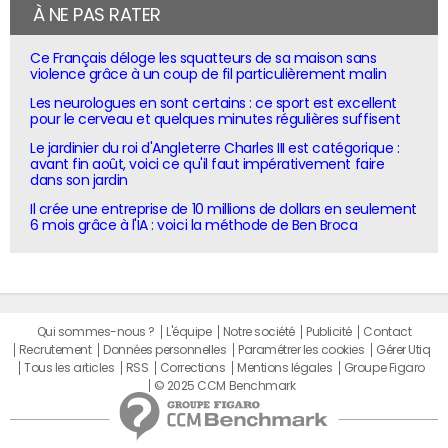
À NE PAS RATER
Ce Français déloge les squatteurs de sa maison sans
violence grâce à un coup de fil particulièrement malin
Les neurologues en sont certains : ce sport est excellent
pour le cerveau et quelques minutes régulières suffisent
Le jardinier du roi d'Angleterre Charles III est catégorique :
avant fin août, voici ce qu'il faut impérativement faire
dans son jardin
Il crée une entreprise de 10 millions de dollars en seulement
6 mois grâce à l'IA : voici la méthode de Ben Broca
Qui sommes-nous ?
L'équipe
Notre société
Publicité
Contact
Recrutement
Données personnelles
Paramétrer les cookies
Gérer Utiq
Tous les articles
RSS
Corrections
Mentions légales
Groupe Figaro
© 2025 CCM Benchmark