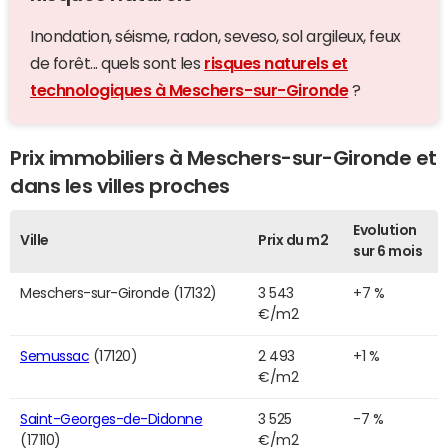
Inondation, séisme, radon, seveso, sol argileux, feux
de forêt... quels sont les
risques naturels et
technologiques à Meschers-sur-Gironde
?
Prix immobiliers à Meschers-sur-Gironde et
dans les villes proches
Evolution
Ville
Prix du m2
sur 6 mois
Meschers-sur-Gironde (17132)
3 543
+7 %
€/m2
Semussac
(17120)
2 493
+1 %
€/m2
Saint-Georges-de-Didonne
3 525
-7 %
(17110)
€/m2