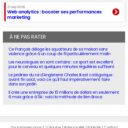
21 sep 2026
Web analytics : booster ses performances
marketing
À NE PAS RATER
Ce Français déloge les squatteurs de sa maison sans
violence grâce à un coup de fil particulièrement malin
Les neurologues en sont certains : ce sport est excellent
pour le cerveau et quelques minutes régulières suffisent
Le jardinier du roi d'Angleterre Charles III est catégorique :
avant fin août, voici ce qu'il faut impérativement faire
dans son jardin
Il crée une entreprise de 10 millions de dollars en seulement
6 mois grâce à l'IA : voici la méthode de Ben Broca
Qui sommes-nous ?
L'équipe
Notre société
Publicité
Contact