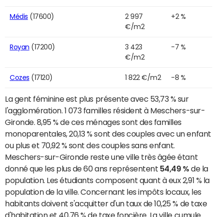
Médis
(17600)
2 997
+2 %
€/m2
Royan
(17200)
3 423
-7 %
€/m2
Cozes
(17120)
1 822 €/m2
-8 %
La gent féminine est plus présente avec 53,73 % sur
l'agglomération. 1 073 familles résident à Meschers-sur-
Gironde. 8,95 % de ces ménages sont des familles
monoparentales, 20,13 % sont des couples avec un enfant
ou plus et 70,92 % sont des couples sans enfant.
Meschers-sur-Gironde reste une ville très âgée étant
donné que les plus de 60 ans représentent
54,49 %
de la
population. Les étudiants composent quant à eux 2,91 % la
population de la ville. Concernant les impôts locaux, les
habitants doivent s'acquitter d'un taux de 10,25 % de taxe
d'habitation et 40,76 % de taxe foncière. La ville cumule