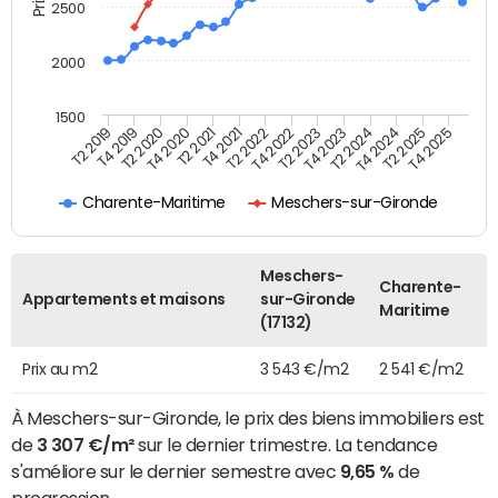
2500
2000
1500
T4 2021
T2 2025
T2 2019
T4 2022
T2 2020
T4 2023
T2 2021
T4 2024
T2 2022
T4 2025
T4 2019
T2 2023
T4 2020
T2 2024
Charente-Maritime
Meschers-sur-Gironde
Meschers-
Charente-
Appartements et maisons
sur-Gironde
Maritime
(17132)
Prix au m2
3 543 €/m2
2 541 €/m2
À Meschers-sur-Gironde, le prix des biens immobiliers est
de
3 307 €/m²
sur le dernier trimestre. La tendance
s'améliore sur le dernier semestre avec
9,65 %
de
progression.