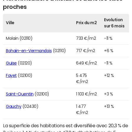
proches
Evolution
Ville
Prix du m2
sur 6 mois
Molain (02110)
733 €/m2
-11 %
Bohain-en-Vermandois
(02110)
717 €/m2
+6 %
Guise
(02120)
649 €/m2
-11 %
Fayet
(02100)
5 475
+12 %
€/m2
Saint-Quentin
(02100)
1 103 €/m2
+3 %
Gauchy
(02430)
1 477
+13 %
€/m2
La superficie des habitations est diversifiée avec 20,3 % de