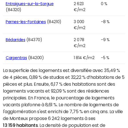
Entraigues-sur-la-Sorgue
2 623
0 %
(84320)
€/m2
Pernes-les-Fontaines
(84210)
3 000
-8 %
€/m2
Bédarrides
(84370)
2 078
-9 %
€/m2
Carpentras
(84200)
1 814 €/m2
-5 %
La superficie des logements est diversifiée avec 35,49 %
de 4 pièces, 0,89 % de studios et 32,22 % d’habitations de 5
pièces et plus. Ensuite, 6,17 % des habitations sont des
logements vacants et 92,09 % sont des résidences
principales. En France, le pourcentage de logements
vacants plafonne à 8,61 %. Le nombre de logements de
l'agglomération s'est enrichi de 7,75 % en cinq ans. La ville
de Monteux propose 6 242 logements à ses
13 159 habitants
. La densité de population est de