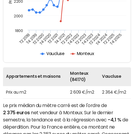
2200
2000
1800
T4 2021
T2 2025
T2 2019
T4 2022
T2 2020
T4 2023
T2 2021
T4 2024
T2 2022
T4 2025
T4 2019
T2 2023
T4 2020
T2 2024
Vaucluse
Monteux
Monteux
Appartements et maisons
Vaucluse
(84170)
Prix au m2
2 609 €/m2
2 364 €/m2
Le prix médian du mètre carré est de l'ordre de
2 375 euros
net vendeur à Monteux. Sur le dernier
semestre, la tendance est à la régression avec
-4,1 %
de
déperdition. Pour la France entière, ce montant ne
dépasse pas les 2 353 euros du mètre carré. Concernant