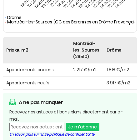
T4 2021
T2 2025
T2 2019
T4 2022
T2 2020
T4 2023
T2 2021
T4 2024
T2 2022
T4 2025
T4 2019
T2 2023
T4 2020
T2 2024
Drôme
Montréal-les-Sources (CC des Baronnies en Drôme Provençale)
Montréal-
Prix au m2
les-Sources
Drôme
(26510)
Appartements anciens
2 217 €/m2
1 818 €/m2
Appartements neufs
3 917 €/m2
A ne pas manquer
Recevez nos astuces et bons plans directement par e-
mail.
Je m'abonne
En savoir plus sur notre politique de confidentialité