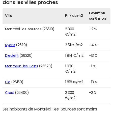
dans les villes proches
Evolution
Ville
Prix du m2
sur 6 mois
Montréal-les-Sources (26510)
2 300
+2 %
€/m2
Nyons
(26110)
2 511 €/m2
+4 %
Dieulefit
(26220)
1 814 €/m2
-13 %
Montbrun-les-Bains
(26570)
1 970
-1 %
€/m2
Die
(26150)
1 818 €/m2
-13 %
Crest
(26400)
2 300
-2 %
€/m2
Les habitants de Montréal-les-Sources sont moins