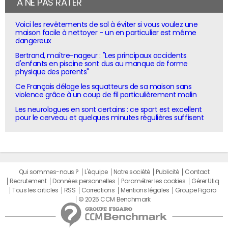
À NE PAS RATER
Voici les revêtements de sol à éviter si vous voulez une
maison facile à nettoyer - un en particulier est même
dangereux
Bertrand, maître-nageur : "Les principaux accidents
d'enfants en piscine sont dus au manque de forme
physique des parents"
Ce Français déloge les squatteurs de sa maison sans
violence grâce à un coup de fil particulièrement malin
Les neurologues en sont certains : ce sport est excellent
pour le cerveau et quelques minutes régulières suffisent
Qui sommes-nous ?
L'équipe
Notre société
Publicité
Contact
Recrutement
Données personnelles
Paramétrer les cookies
Gérer Utiq
Tous les articles
RSS
Corrections
Mentions légales
Groupe Figaro
© 2025 CCM Benchmark