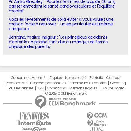
Pr. Alinka Greasley : "Pour les femmes de plus de 40 ans,
danser entretient la santé cardiovasculaire et l'équilibre
mental"
Voici les revêtements de sol à éviter si vous voulez une
maison facile à nettoyer - un en particulier est même
dangereux
Bertrand, maître-nageur : "Les principaux accidents
d'enfants en piscine sont dus au manque de forme
physique des parents"
Qui sommes-nous ?
L'équipe
Notre société
Publicité
Contact
Recrutement
Données personnelles
Paramétrer les cookies
Gérer Utiq
Tous les articles
RSS
Corrections
Mentions légales
Groupe Figaro
© 2025 CCM Benchmark