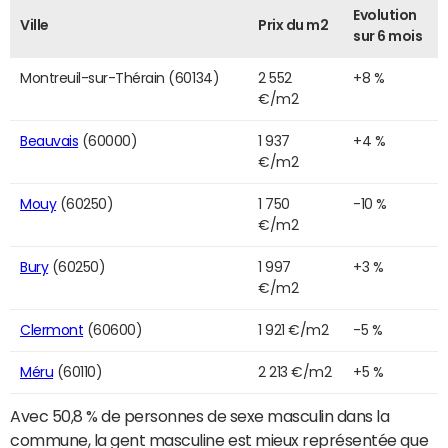
Evolution
Ville
Prix du m2
sur 6 mois
Montreuil-sur-Thérain (60134)
2 552
+8 %
€/m2
Beauvais
(60000)
1 937
+4 %
€/m2
Mouy
(60250)
1 750
-10 %
€/m2
Bury
(60250)
1 997
+3 %
€/m2
Clermont
(60600)
1 921 €/m2
-5 %
Méru
(60110)
2 213 €/m2
+5 %
Avec 50,8 % de personnes de sexe masculin dans la
commune, la gent masculine est mieux représentée que