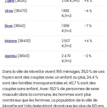
Tullins
(38210)
2 015 €/m2
+4 %
Vinay
(38470)
1 882
-4 %
€/m2
Rives
(38140)
1 958
-7 %
€/m2
Moirans
(38430)
2 507
+4 %
€/m2
Apprieu
(38140)
2 470
-2 %
€/m2
Dans la ville de Morette vivent 165 ménages. 35,0 % de ces
foyers sont des couples avec un enfant ou plus, 24,4 %
sont des familles monoparentales et 40,7 % sont des
couples sans enfant. Avec 51,0 % de personnes de sexe
masculin dans la commune, les hommes sont plus
nombreux que les femmes. La population de la ville de
Morette est très âgée étant donné que les plus de 60 ans