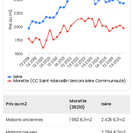
Prix au m2
2250
2000
1750
1500
T4 2021
T2 2025
T2 2019
T4 2022
T2 2020
T4 2023
T2 2021
T4 2024
T2 2022
T4 2025
T4 2019
T2 2023
T4 2020
T2 2024
Isère
Morette (CC Saint-Marcellin Vercors Isère Communauté)
Morette
Prix au m2
Isère
(38210)
Maisons anciennes
1 962 €/m2
2 425 €/m2
Maisons neuves
2 784 €/m2