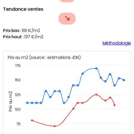
Tendance ventes
Prix bas :
69 €/m2
Prix haut :
137 €/m2
Méthodologie
Prix au m2 (source : estimations JDN)
175
150
Prix au m2
125
100
75