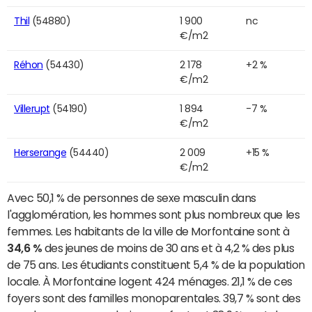
Thil
(54880)
1 900
nc
€/m2
Réhon
(54430)
2 178
+2 %
€/m2
Villerupt
(54190)
1 894
-7 %
€/m2
Herserange
(54440)
2 009
+15 %
€/m2
Avec 50,1 % de personnes de sexe masculin dans
l'agglomération, les hommes sont plus nombreux que les
femmes. Les habitants de la ville de Morfontaine sont à
34,6 %
des jeunes de moins de 30 ans et à 4,2 % des plus
de 75 ans. Les étudiants constituent 5,4 % de la population
locale. À Morfontaine logent 424 ménages. 21,1 % de ces
foyers sont des familles monoparentales. 39,7 % sont des