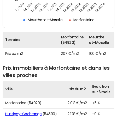
50
T2 2022
T2 2023
T2 2024
T4 2019
T4 2020
T4 2021
T4 2022
T4 2023
T2 2019
T2 2020
T2 2021
Meurthe-et-Moselle
Morfontaine
Morfontaine
Meurthe-
Terrains
(54920)
et-Moselle
Prix au m2
207 €/m2
100 €/m2
Prix immobiliers à Morfontaine et dans les
villes proches
Evolution
Ville
Prix du m2
sur 6 mois
Morfontaine (54920)
2 013 €/m2
+5 %
Hussigny-Godbrange
(54590)
2 128 €/m2
-9 %