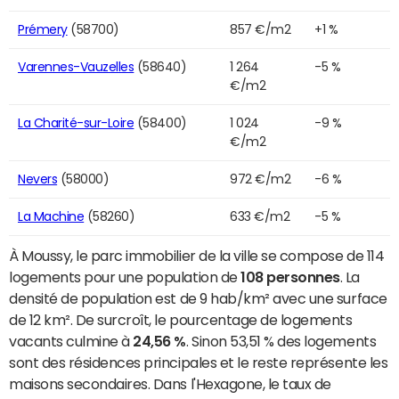
Prémery
(58700)
857 €/m2
+1 %
Varennes-Vauzelles
(58640)
1 264
-5 %
€/m2
La Charité-sur-Loire
(58400)
1 024
-9 %
€/m2
Nevers
(58000)
972 €/m2
-6 %
La Machine
(58260)
633 €/m2
-5 %
À Moussy, le parc immobilier de la ville se compose de 114
logements pour une population de
108 personnes
. La
densité de population est de 9 hab/km² avec une surface
de 12 km². De surcroît, le pourcentage de logements
vacants culmine à
24,56 %
. Sinon 53,51 % des logements
sont des résidences principales et le reste représente les
maisons secondaires. Dans l'Hexagone, le taux de