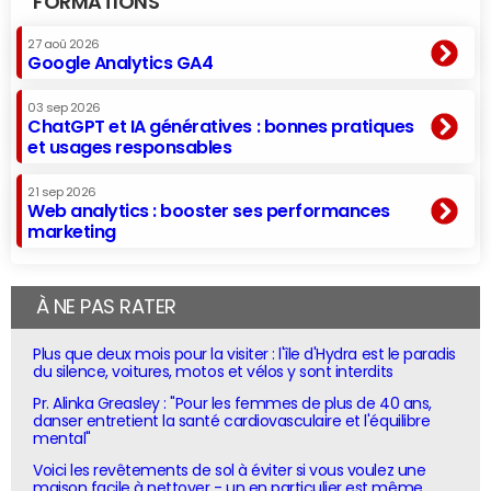
FORMATIONS
27 aoû 2026
Google Analytics GA4
03 sep 2026
ChatGPT et IA génératives : bonnes pratiques
et usages responsables
21 sep 2026
Web analytics : booster ses performances
marketing
À NE PAS RATER
Plus que deux mois pour la visiter : l'île d'Hydra est le paradis
du silence, voitures, motos et vélos y sont interdits
Pr. Alinka Greasley : "Pour les femmes de plus de 40 ans,
danser entretient la santé cardiovasculaire et l'équilibre
mental"
Voici les revêtements de sol à éviter si vous voulez une
maison facile à nettoyer - un en particulier est même