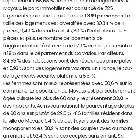
représentant
68,68 %
des occupants de logements. À
Moyaux, le parc immobilier est constitué de 725
logements pour une population de
1 369 personnes
. La
taille des logements est diversifiée avec 30,34 % de 4
pièces, 0,49 % de studios et 47,80 % d’habitations de 5
pièces et plus. Le nombre de logements de
l'agglomération s'est accru de 1,79 % en cinq ans, contre
4,19 % dans le département du Calvados. Par ailleurs,
84,55 % des habitations sont des résidences principales
et 5,93 % sont des logements vacants. En France, le taux
de logements vacants plafonne à 8,61 %.
Les femmes sont mieux représentées avec 50,6 % sur la
commune. La population de Moyaux est particulièrement
âgée puisque les plus de 60 ans y représentent
33,0 %
des habitants. Au niveau national, le pourcentage de plus
de 60 ans est plutôt de 29,6 %. 416 familles résident dans
la ville de Moyaux. 9,4 % de ces foyers sont des familles
monoparentales. 38,2 % sont des couples avec au moins
un enfant et 52,4 % sont des couples sans enfant. Sa