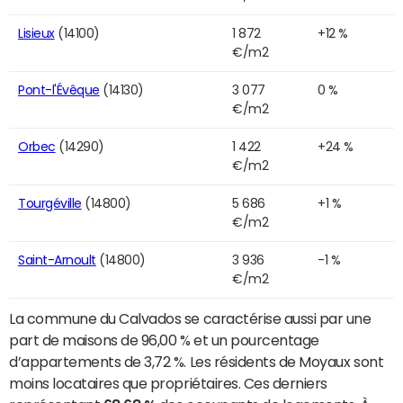
Lisieux
(14100)
1 872
+12 %
€/m2
Pont-l'Évêque
(14130)
3 077
0 %
€/m2
Orbec
(14290)
1 422
+24 %
€/m2
Tourgéville
(14800)
5 686
+1 %
€/m2
Saint-Arnoult
(14800)
3 936
-1 %
€/m2
La commune du Calvados se caractérise aussi par une
part de maisons de 96,00 % et un pourcentage
d’appartements de 3,72 %. Les résidents de Moyaux sont
moins locataires que propriétaires. Ces derniers