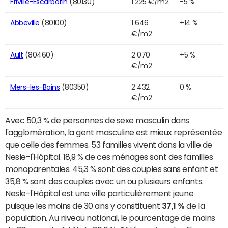
Friville-Escarbotin
(80130)
1 225 €/m2
-5 %
Abbeville
(80100)
1 646
+14 %
€/m2
Ault
(80460)
2 070
+5 %
€/m2
Mers-les-Bains
(80350)
2 432
0 %
€/m2
Avec 50,3 % de personnes de sexe masculin dans
l'agglomération, la gent masculine est mieux représentée
que celle des femmes. 53 familles vivent dans la ville de
Nesle-l'Hôpital. 18,9 % de ces ménages sont des familles
monoparentales. 45,3 % sont des couples sans enfant et
35,8 % sont des couples avec un ou plusieurs enfants.
Nesle-l'Hôpital est une ville particulièrement jeune
puisque les moins de 30 ans y constituent
37,1 %
de la
population. Au niveau national, le pourcentage de moins