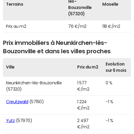
lès-
Terrains
Moselle
Bouzonville
(57320)
Prix au m2
76 €/m2
118 €/m2
Prix immobiliers à Neunkirchen-lès-
Bouzonville et dans les villes proches
Evolution
Ville
Prix du m2
sur 6 mois
Neunkirchen-lès-Bouzonville
1 577
0 %
(57320)
€/m2
Creutzwald
(57150)
1 224
-1 %
€/m2
Yutz
(57970)
2 497
-1 %
€/m2