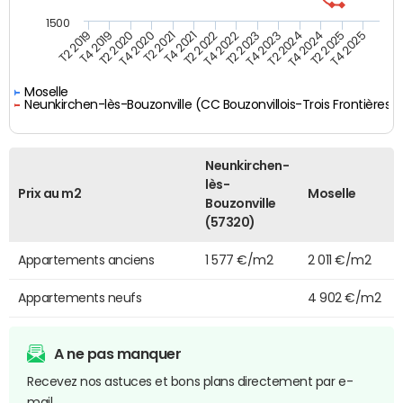
1500
T2 2019
T4 2019
T2 2020
T4 2020
T2 2021
T4 2021
T2 2022
T4 2022
T2 2023
T4 2023
T2 2024
T4 2024
T2 2025
T4 2025
Moselle
Neunkirchen-lès-Bouzonville (CC Bouzonvillois-Trois Frontières)
Neunkirchen-
lès-
Prix au m2
Moselle
Bouzonville
(57320)
Appartements anciens
1 577 €/m2
2 011 €/m2
Appartements neufs
4 902 €/m2
A ne pas manquer
Recevez nos astuces et bons plans directement par e-
mail.