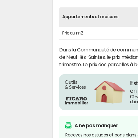
Appartements et maisons
Prix au m2
Dans la Communauté de commune
de Nieul-lès-Saintes, le prix médi
trimestre. Le prix des parcelles à b
Outils
Es
& Services
en
C’es
clai
A ne pas manquer
Recevez nos astuces et bons plans 