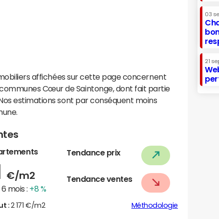
03 s
Cha
bon
res
21 se
Web
mobiliers affichées sur cette page concernent
per
communes Cœur de Saintonge, dont fait partie
 Nos estimations sont par conséquent moins
mune.
ntes
artements
Tendance prix
1
€/m2
Tendance ventes
6 mois :
+8 %
ut :
2 171 €/m2
Méthodologie