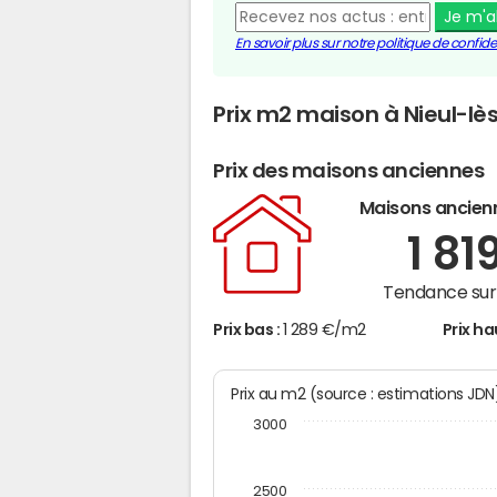
Je m'
En savoir plus sur notre politique de confiden
Prix m2 maison à Nieul-lè
Prix des maisons anciennes
Maisons ancien
1 81
Tendance sur 
Prix bas :
1 289 €/m2
Prix ha
Prix au m2 (source : estimations JD
3000
2500