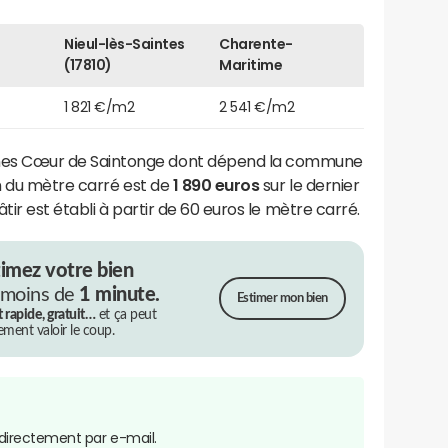
Nieul-lès-Saintes
Charente-
(17810)
Maritime
1 821 €/m2
2 541 €/m2
s Cœur de Saintonge dont dépend la commune
an du mètre carré est de
1 890 euros
sur le dernier
âtir est établi à partir de 60 euros le mètre carré.
timez votre bien
 moins de
1 minute.
Estimer mon bien
t rapide, gratuit…
et ça peut
rement valoir le coup.
directement par e-mail.