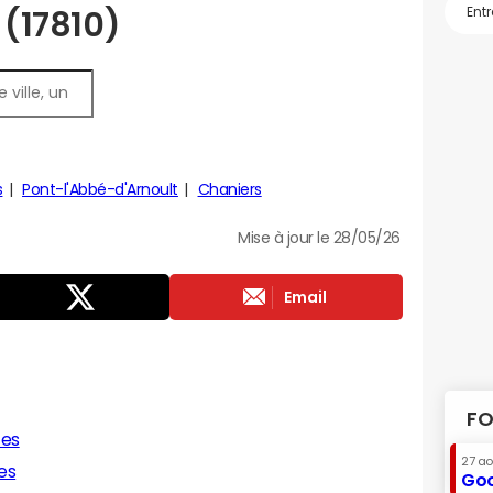
s (17810)
s
Pont-l'Abbé-d'Arnoult
Chaniers
Mise à jour le 28/05/26
Email
FO
tes
27 a
es
Goo