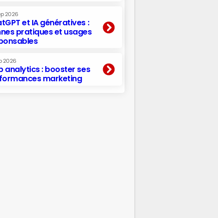
ep 2026
tGPT et IA génératives :
nes pratiques et usages
ponsables
p 2026
 analytics : booster ses
formances marketing