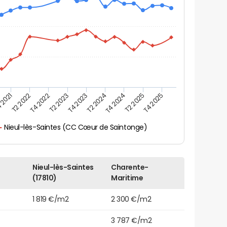
 2021
T2 2025
T4 2023
T2 2022
T4 2025
T2 2024
T4 2022
T4 2024
T2 2023
Nieul-lès-Saintes (CC Cœur de Saintonge)
Nieul-lès-Saintes
Charente-
(17810)
Maritime
1 819 €/m2
2 300 €/m2
3 787 €/m2