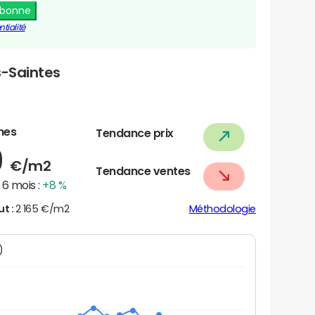
abonne
tialité
s-Saintes
nes
Tendance prix
9
€/m2
Tendance ventes
6 mois :
+8 %
ut :
2 165 €/m2
Méthodologie
N)