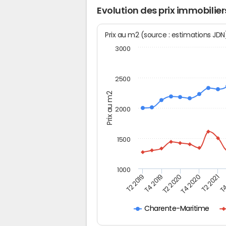
Evolution des prix immobilier
Prix au m2 (source : estimations JD
3000
2500
Prix au m2
2000
1500
1000
T4
T2 2020
T4 2020
T2 2019
T2 2021
T4 2019
Charente-Maritime