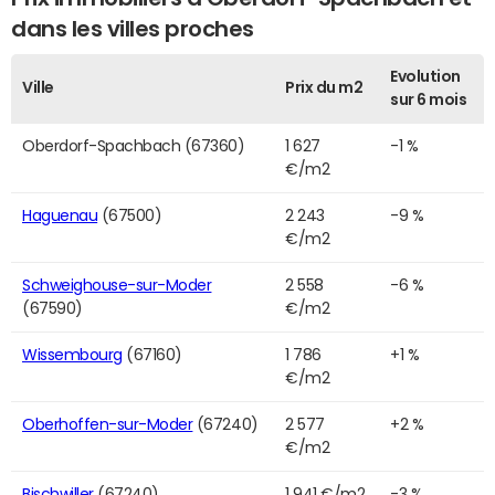
dans les villes proches
Evolution
Ville
Prix du m2
sur 6 mois
Oberdorf-Spachbach (67360)
1 627
-1 %
€/m2
Haguenau
(67500)
2 243
-9 %
€/m2
Schweighouse-sur-Moder
2 558
-6 %
(67590)
€/m2
Wissembourg
(67160)
1 786
+1 %
€/m2
Oberhoffen-sur-Moder
(67240)
2 577
+2 %
€/m2
Bischwiller
(67240)
1 941 €/m2
-3 %