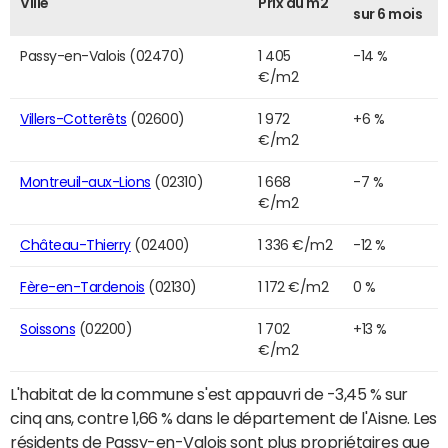
Ville
Prix du m2
sur 6 mois
Passy-en-Valois (02470)
1 405
-14 %
€/m2
Villers-Cotterêts
(02600)
1 972
+6 %
€/m2
Montreuil-aux-Lions
(02310)
1 668
-7 %
€/m2
Château-Thierry
(02400)
1 336 €/m2
-12 %
Fère-en-Tardenois
(02130)
1 172 €/m2
0 %
Soissons
(02200)
1 702
+13 %
€/m2
L'habitat de la commune s'est appauvri de -3,45 % sur
cinq ans, contre 1,66 % dans le département de l'Aisne. Les
résidents de Passy-en-Valois sont plus propriétaires que