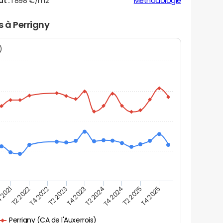
ut :
1 898 €/m2
Méthodologie
s à Perrigny
N)
 2021
T2 2025
T4 2023
T2 2022
T4 2025
T2 2024
T4 2022
T4 2024
T2 2023
Perrigny (CA de l'Auxerrois)