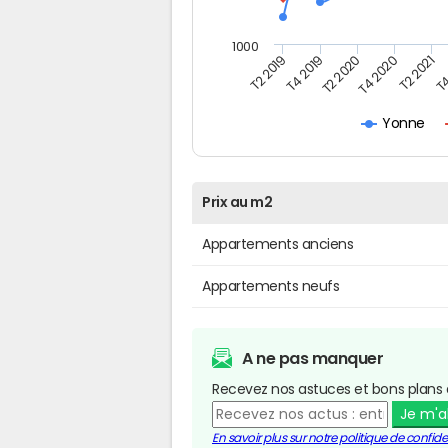
1000
T4
T2 2020
T4 2020
T2 2019
T2 2021
T4 2019
Yonne
Prix au m2
Appartements anciens
Appartements neufs
A ne pas manquer
Recevez nos astuces et bons plans 
Je m'
En savoir plus sur notre politique de confiden