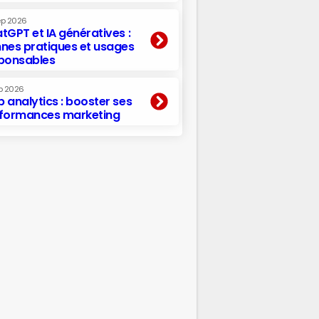
ep 2026
tGPT et IA génératives :
nes pratiques et usages
ponsables
p 2026
 analytics : booster ses
formances marketing