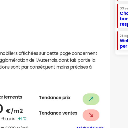
03 s
Cha
bon
res
21 se
Web
per
mobiliers affichées sur cette page concernent
omération de l'Auxerrois, dont fait partie la
ions sont par conséquent moins précises à
artements
Tendance prix
0
€/m2
Tendance ventes
 6 mois :
+1 %