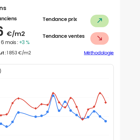
ens
anciens
Tendance prix
6
€/m2
Tendance ventes
6 mois :
+3 %
ut :
1 853 €/m2
Méthodologie
N)