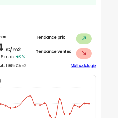
nes
Tendance prix
4
€/m2
Tendance ventes
6 mois :
+3 %
ut :
1 985 €/m2
Méthodologie
N)