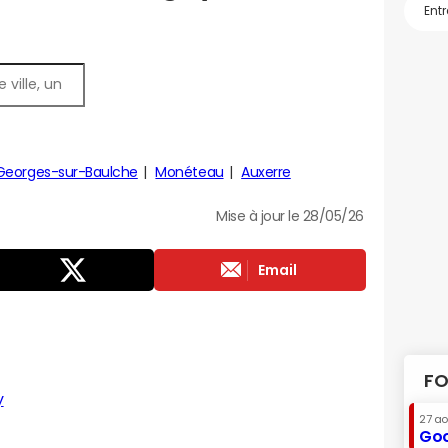
Georges-sur-Baulche
Monéteau
Auxerre
Mise à jour le 28/05/26
Email
FO
y
27 a
Goo