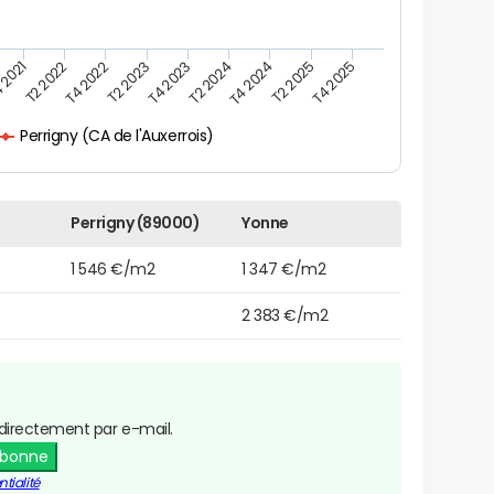
 2021
T2 2025
T4 2023
T2 2022
T4 2025
T2 2024
T4 2022
T4 2024
T2 2023
Perrigny (CA de l'Auxerrois)
Perrigny (89000)
Yonne
1 546 €/m2
1 347 €/m2
2 383 €/m2
directement par e-mail.
abonne
tialité