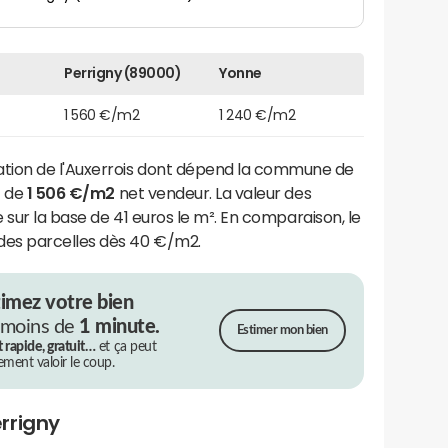
Perrigny (89000)
Yonne
1 560 €/m2
1 240 €/m2
ion de l'Auxerrois dont dépend la commune de
t de
1 506 €/m2
net vendeur. La valeur des
e sur la base de 41 euros le m². En comparaison, le
des parcelles dès 40 €/m2.
timez votre bien
 moins de
1 minute.
Estimer mon bien
t rapide, gratuit…
et ça peut
rement valoir le coup.
rrigny