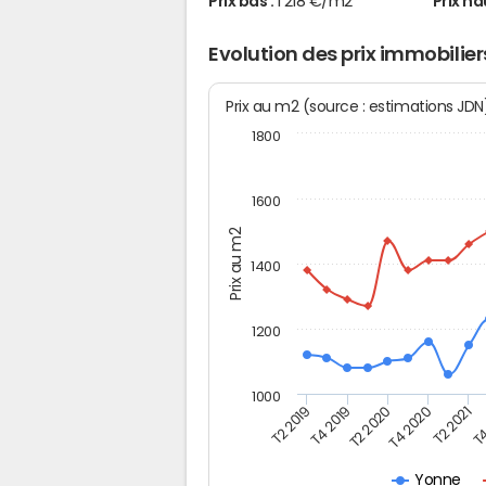
Prix bas :
1 218 €/m2
Prix ha
Evolution des prix immobilier
Prix au m2 (source : estimations JD
1800
1600
Prix au m2
1400
1200
1000
T4
T2 2020
T4 2020
T2 2019
T2 2021
T4 2019
Yonne