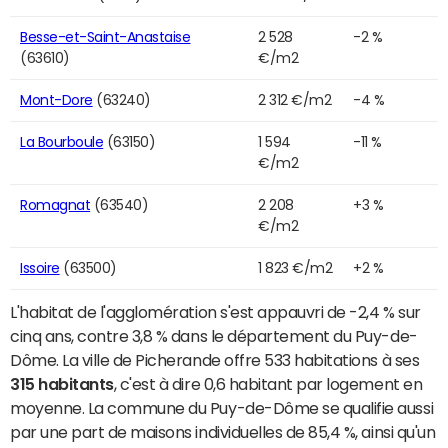
Besse-et-Saint-Anastaise
2 528
-2 %
(63610)
€/m2
Mont-Dore
(63240)
2 312 €/m2
-4 %
La Bourboule
(63150)
1 594
-11 %
€/m2
Romagnat
(63540)
2 208
+3 %
€/m2
Issoire
(63500)
1 823 €/m2
+2 %
L'habitat de l'agglomération s'est appauvri de -2,4 % sur
cinq ans, contre 3,8 % dans le département du Puy-de-
Dôme. La ville de Picherande offre 533 habitations à ses
315 habitants
, c'est à dire 0,6 habitant par logement en
moyenne. La commune du Puy-de-Dôme se qualifie aussi
par une part de maisons individuelles de 85,4 %, ainsi qu'un