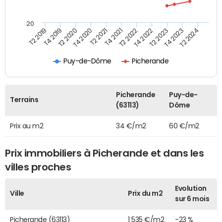
20
T2 2022
T2 2023
T2 2024
T4 2019
T4 2020
T4 2021
T4 2022
T4 2023
T2 2019
T2 2020
T2 2021
Puy-de-Dôme
Picherande
Picherande
Puy-de-
Terrains
(63113)
Dôme
Prix au m2
34 €/m2
60 €/m2
Prix immobiliers à Picherande et dans les
villes proches
Evolution
Ville
Prix du m2
sur 6 mois
Picherande (63113)
1 535 €/m2
-23 %