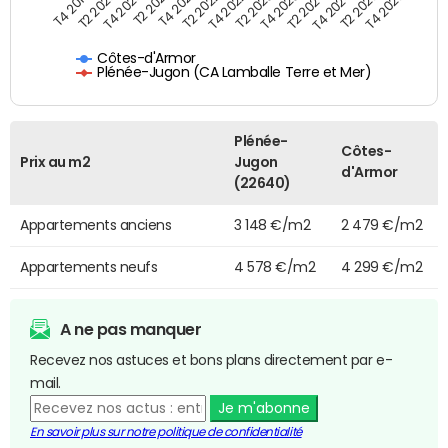
T4 2025
T2 2021
T2 2023
T2 2025
T4 2020
T4 2022
T4 2024
T2 2020
T2 2022
T2 2024
T4 2019
T4 2021
T4 2023
Côtes-d'Armor
Plénée-Jugon (CA Lamballe Terre et Mer)
Plénée-
Côtes-
Prix au m2
Jugon
d'Armor
(22640)
Appartements anciens
3 148 €/m2
2 479 €/m2
Appartements neufs
4 578 €/m2
4 299 €/m2
A ne pas manquer
Recevez nos astuces et bons plans directement par e-
mail.
Je m'abonne
En savoir plus sur notre politique de confidentialité