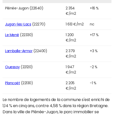
Plénée-Jugon (22640)
2 354
+16 %
€/m2
Jugon-les-Lacs
(22270)
1 613 €/m2
nc
Le Mené
(22330)
1 200
+17 %
€/m2
Lamballe-Armor
(22400)
2 379
+3 %
€/m2
Quessoy
(22120)
1 947
-2 %
€/m2
Plancoët
(22130)
2 205
-1 %
€/m2
Le nombre de logements de la commune s'est enrichi de
1,14 % en cinq ans, contre 4,58 % dans la région Bretagne.
Dans la ville de Plénée-Jugon, le parc immobilier se