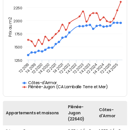
2250
Prix au m2
2000
1750
1500
1250
T4 2021
T2 2025
T2 2019
T4 2022
T2 2020
T4 2023
T2 2021
T4 2024
T2 2022
T4 2025
T4 2019
T2 2023
T4 2020
T2 2024
Côtes-d'Armor
Plénée-Jugon (CA Lamballe Terre et Mer)
Plénée-
Côtes-
Appartements et maisons
Jugon
d'Armor
(22640)