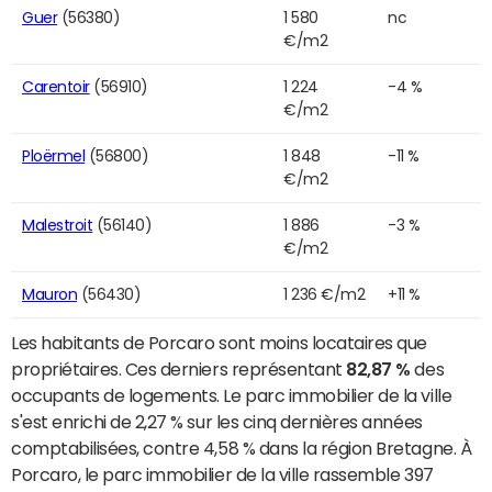
Guer
(56380)
1 580
nc
€/m2
Carentoir
(56910)
1 224
-4 %
€/m2
Ploërmel
(56800)
1 848
-11 %
€/m2
Malestroit
(56140)
1 886
-3 %
€/m2
Mauron
(56430)
1 236 €/m2
+11 %
Les habitants de Porcaro sont moins locataires que
propriétaires. Ces derniers représentant
82,87 %
des
occupants de logements. Le parc immobilier de la ville
s'est enrichi de 2,27 % sur les cinq dernières années
comptabilisées, contre 4,58 % dans la région Bretagne. À
Porcaro, le parc immobilier de la ville rassemble 397