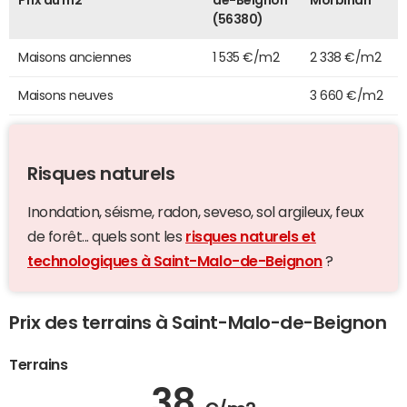
Prix au m2
de-Beignon
Morbihan
(56380)
Maisons anciennes
1 535 €/m2
2 338 €/m2
Maisons neuves
3 660 €/m2
Risques naturels
Inondation, séisme, radon, seveso, sol argileux, feux
de forêt... quels sont les
risques naturels et
technologiques à Saint-Malo-de-Beignon
?
Prix des terrains à Saint-Malo-de-Beignon
Terrains
38