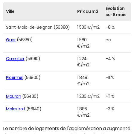
Evolution
Ville
Prix du m2
sur 6 mois
Saint-Malo-de-Beignon (56380)
1 536 €/m2
-8 %
Guer
(56380)
1 580
nc
€/m2
Carentoir
(56910)
1 224
-4 %
€/m2
Ploërmel
(56800)
1 848
-11 %
€/m2
Mauron
(56430)
1 236 €/m2
+11 %
Malestroit
(56140)
1 886
-3 %
€/m2
Le nombre de logements de l'agglomération a augmenté