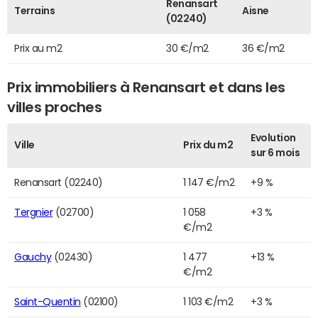
Renansart
Terrains
Aisne
(02240)
Prix au m2
30 €/m2
36 €/m2
Prix immobiliers à Renansart et dans les
villes proches
Evolution
Ville
Prix du m2
sur 6 mois
Renansart (02240)
1 147 €/m2
+9 %
Tergnier
(02700)
1 058
+3 %
€/m2
Gauchy
(02430)
1 477
+13 %
€/m2
Saint-Quentin
(02100)
1 103 €/m2
+3 %