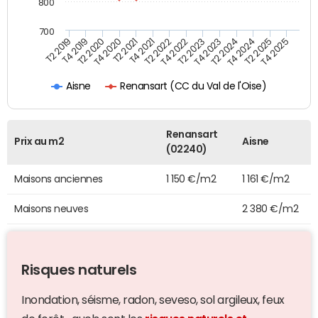
800
700
T4 2021
T2 2025
T2 2019
T4 2022
T2 2020
T4 2023
T2 2021
T4 2024
T2 2022
T4 2025
T4 2019
T2 2023
T4 2020
T2 2024
Renansart (CC du Val de l'Oise)
Aisne
Renansart
Prix au m2
Aisne
(02240)
Maisons anciennes
1 150 €/m2
1 161 €/m2
Maisons neuves
2 380 €/m2
Risques naturels
Inondation, séisme, radon, seveso, sol argileux, feux