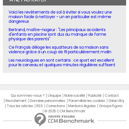
Voici les revêtements de sol à éviter si vous voulez une
maison facile à nettoyer - un en particulier est même
dangereux
Bertrand, maître-nageur : "Les principaux accidents
d'enfants en piscine sont dus au manque de forme
physique des parents"
Ce Français déloge les squatteurs de sa maison sans
violence grâce à un coup de fil particulièrement malin
Les neurologues en sont certains : ce sport est excellent
pour le cerveau et quelques minutes régulières suffisent
Qui sommes-nous ?
L'équipe
Notre société
Publicité
Contact
Recrutement
Données personnelles
Paramétrer les cookies
Gérer Utiq
Tous les articles
RSS
Corrections
Mentions légales
Groupe Figaro
© 2025 CCM Benchmark