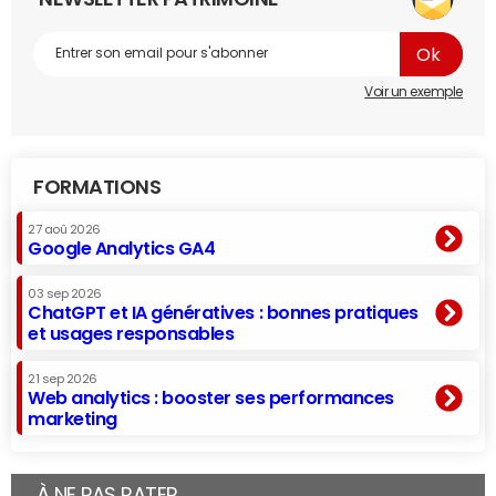
Voir un exemple
FORMATIONS
27 aoû 2026
Google Analytics GA4
03 sep 2026
ChatGPT et IA génératives : bonnes pratiques
et usages responsables
21 sep 2026
Web analytics : booster ses performances
marketing
À NE PAS RATER