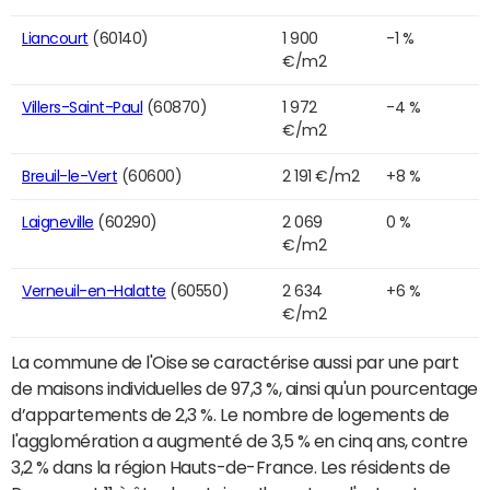
Liancourt
(60140)
1 900
-1 %
€/m2
Villers-Saint-Paul
(60870)
1 972
-4 %
€/m2
Breuil-le-Vert
(60600)
2 191 €/m2
+8 %
Laigneville
(60290)
2 069
0 %
€/m2
Verneuil-en-Halatte
(60550)
2 634
+6 %
€/m2
La commune de l'Oise se caractérise aussi par une part
de maisons individuelles de 97,3 %, ainsi qu'un pourcentage
d’appartements de 2,3 %. Le nombre de logements de
l'agglomération a augmenté de 3,5 % en cinq ans, contre
3,2 % dans la région Hauts-de-France. Les résidents de