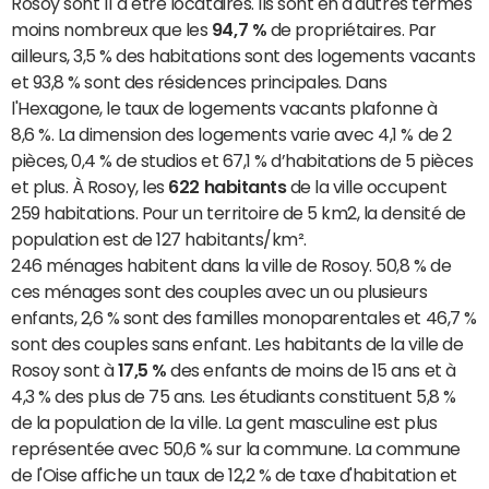
Rosoy sont 11 à être locataires. Ils sont en d'autres termes
moins nombreux que les
94,7 %
de propriétaires. Par
ailleurs, 3,5 % des habitations sont des logements vacants
et 93,8 % sont des résidences principales. Dans
l'Hexagone, le taux de logements vacants plafonne à
8,6 %. La dimension des logements varie avec 4,1 % de 2
pièces, 0,4 % de studios et 67,1 % d’habitations de 5 pièces
et plus. À Rosoy, les
622 habitants
de la ville occupent
259 habitations. Pour un territoire de 5 km2, la densité de
population est de 127 habitants/km².
246 ménages habitent dans la ville de Rosoy. 50,8 % de
ces ménages sont des couples avec un ou plusieurs
enfants, 2,6 % sont des familles monoparentales et 46,7 %
sont des couples sans enfant. Les habitants de la ville de
Rosoy sont à
17,5 %
des enfants de moins de 15 ans et à
4,3 % des plus de 75 ans. Les étudiants constituent 5,8 %
de la population de la ville. La gent masculine est plus
représentée avec 50,6 % sur la commune. La commune
de l'Oise affiche un taux de 12,2 % de taxe d'habitation et