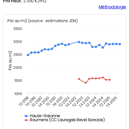
Prix haut :
2 300 €/m2
Méthodologie
Prix au m2 (source : estimations JDN)
3500
3000
Prix au m2
2500
2000
1500
1000
T4 2021
T2 2025
T2 2019
T4 2022
T2 2020
T4 2023
T2 2021
T4 2024
T2 2022
T4 2025
T4 2019
T2 2023
T4 2020
T2 2024
Haute-Garonne
Roumens (CC Lauragais Revel Sorezois)