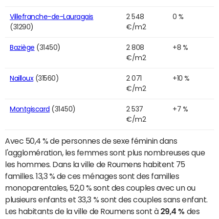
Villefranche-de-Lauragais
2 548
0 %
(31290)
€/m2
Baziège
(31450)
2 808
+8 %
€/m2
Nailloux
(31560)
2 071
+10 %
€/m2
Montgiscard
(31450)
2 537
+7 %
€/m2
Avec 50,4 % de personnes de sexe féminin dans
l'agglomération, les femmes sont plus nombreuses que
les hommes. Dans la ville de Roumens habitent 75
familles. 13,3 % de ces ménages sont des familles
monoparentales, 52,0 % sont des couples avec un ou
plusieurs enfants et 33,3 % sont des couples sans enfant.
Les habitants de la ville de Roumens sont à
29,4 %
des