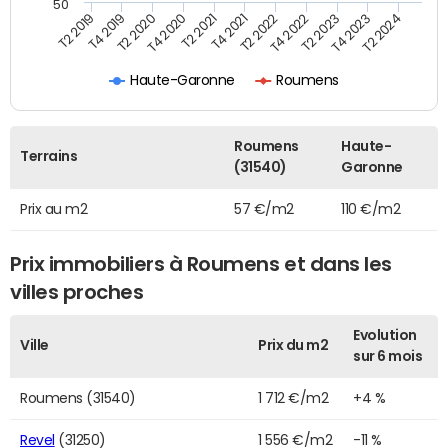
50
T2 2022
T2 2023
T2 2024
T4 2019
T4 2020
T4 2021
T4 2022
T4 2023
T2 2019
T2 2020
T2 2021
Haute-Garonne
Roumens
Roumens
Haute-
Terrains
(31540)
Garonne
Prix au m2
57 €/m2
110 €/m2
Prix immobiliers à Roumens et dans les
villes proches
Evolution
Ville
Prix du m2
sur 6 mois
Roumens (31540)
1 712 €/m2
+4 %
Revel
(31250)
1 556 €/m2
-11 %