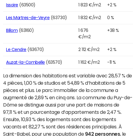
Issoire
(63500)
1 823 €/m2
+2 %
Les Martres-de-Veyre
(63730)
1 832 €/m2
0 %
Billom
(63160)
1 676
+38 %
€/m2
Le Cendre
(63670)
2 112 €/m2
+2 %
Auzat-la-Combelle
(63570)
1 162 €/m2
-11 %
La dimension des habitations est variable avec 28,57 % de
4 pièces, 1,00 % de studios et 54,89 % d’habitations de 5
pièces et plus. Le parc immobilier de la commune a
augmenté de 2,89 % en cinq ans. La commune du Puy-de-
Dôme se distingue aussi par une part de maisons de
97,11 % et un pourcentage d’appartements de 2,47 %.
Ensuite, 10,93 % des logements sont des logements
vacants et 82,27 % sont des résidences principales. À
Saint-Babel, pour une population de
942 personnes
, le