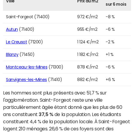
Ville
Prix du m2
sur 6 mois
Saint-Forgeot (71400)
972 €/m2
-8 %
Autun
(71400)
955 €/m2
-6 %
Le Creusot
(71200)
1 124 €/m2
-2 %
Blanzy
(71450)
1 182 €/m2
+1 %
Montceau-les-Mines
(71300)
878 €/m2
-6 %
Sanvignes-les-Mines
(71410)
882 €/m2
+6 %
Les hommes sont plus présents avec 51,7 % sur
l'agglomération. Saint-Forgeot reste une ville
particulièrement âgée étant donné que les plus de 60
ans constituent
37,5 %
de la population. Les étudiants
constituent 4,4 % de la population locale. À Saint-Forgeot
logent 210 ménages. 26,6 % de ces foyers sont des