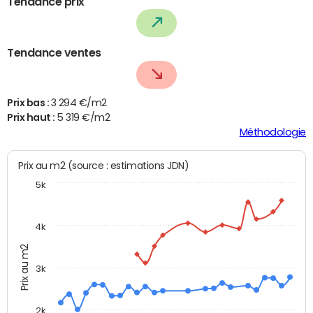
Tendance prix
Tendance ventes
Prix bas :
3 294 €/m2
Prix haut :
5 319 €/m2
Méthodologie
Prix au m2 (source : estimations JDN)
5k
4k
Prix au m2
3k
2k