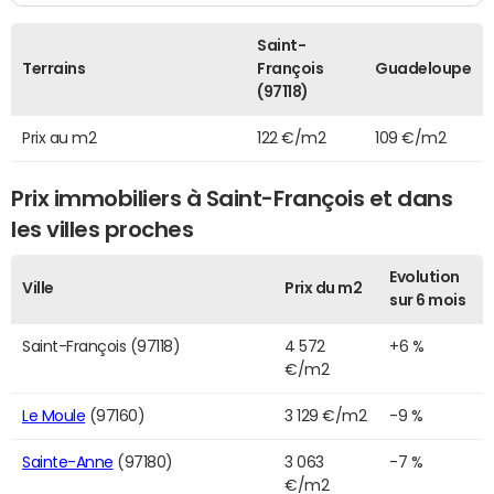
Saint-
Terrains
François
Guadeloupe
(97118)
Prix au m2
122 €/m2
109 €/m2
Prix immobiliers à Saint-François et dans
les villes proches
Evolution
Ville
Prix du m2
sur 6 mois
Saint-François (97118)
4 572
+6 %
€/m2
Le Moule
(97160)
3 129 €/m2
-9 %
Sainte-Anne
(97180)
3 063
-7 %
€/m2