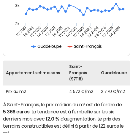
3k
2k
T4 2021
T2 2025
T2 2021
T4 2024
T4 2020
T2 2024
T2 2020
T4 2023
T4 2019
T2 2023
T2 2019
T4 2022
T2 2022
T4 2025
Guadeloupe
Saint-François
Saint-
Appartements et maisons
François
Guadeloupe
(97118)
Prix au m2
4 572 €/m2
2 770 €/m2
À Saint-François, le prix médian du m² est de l'ordre de
5 366 euros
. La tendance est à l'embellie sur les six
derniers mois avec
12,0 %
d'augmentation. Le prix des
terrains constructibles est défini à partir de 122 euros le
m².