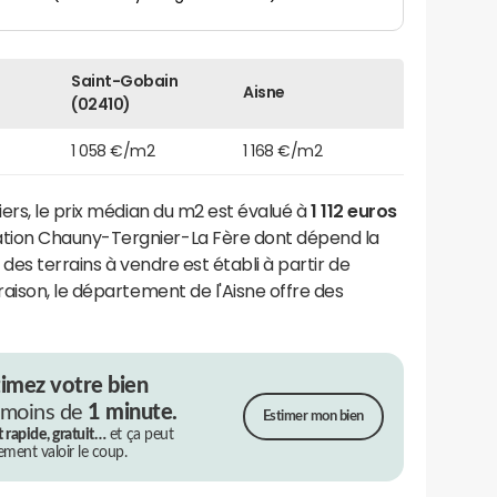
Saint-Gobain
Aisne
(02410)
1 058 €/m2
1 168 €/m2
ers, le prix médian du m2 est évalué à
1 112 euros
ion Chauny-Tergnier-La Fère dont dépend la
ix des terrains à vendre est établi à partir de
aison, le département de l'Aisne offre des
timez votre bien
 moins de
1 minute.
Estimer mon bien
t rapide, gratuit…
et ça peut
rement valoir le coup.