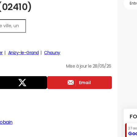
 (02410)
er
Anizy-le-Grand
Chauny
Mise à jour le 28/05/26
Email
FO
obain
27 a
Goo