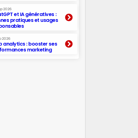
ep 2026
tGPT et IA génératives :
nes pratiques et usages
ponsables
p 2026
 analytics : booster ses
formances marketing