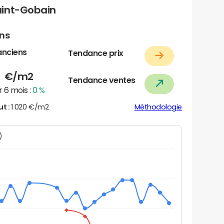
aint-Gobain
ens
anciens
Tendance prix
5
€/m2
Tendance ventes
 6 mois :
0 %
ut :
1 020 €/m2
Méthodologie
N)