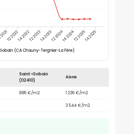
 2021
T2 2025
T4 2023
T2 2022
T4 2025
T2 2024
T4 2022
T4 2024
T2 2023
Gobain (CA Chauny-Tergnier-La Fère)
Saint-Gobain
Aisne
(02410)
885 €/m2
1 236 €/m2
3 544 €/m2