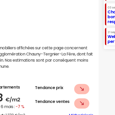
03 s
Cha
bon
res
21 se
Web
per
mobiliers affichées sur cette page concernent
glomération Chauny-Tergnier-La Fère, dont fait
n. Nos estimations sont par conséquent moins
mune.
n
artements
Tendance prix
8
€/m2
Tendance ventes
6 mois :
-7 %