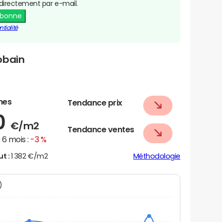
directement par e-mail.
abonne
tialité
obain
nes
Tendance prix
0
€/m2
Tendance ventes
6 mois :
-3 %
ut :
1 382 €/m2
Méthodologie
N)