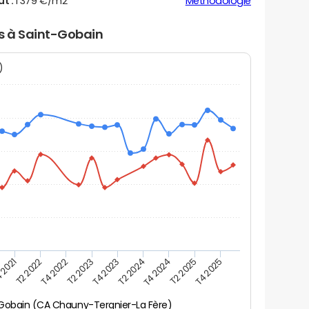
ut :
1 379 €/m2
Méthodologie
rs à Saint-Gobain
N)
 2021
T2 2025
T4 2023
T2 2022
T4 2025
T2 2024
T4 2022
T4 2024
T2 2023
Gobain (CA Chauny-Tergnier-La Fère)