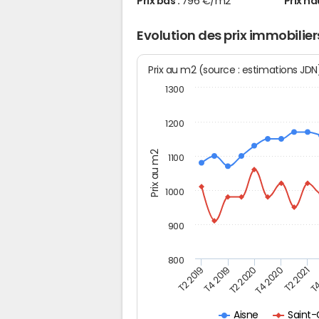
Prix bas :
796 €/m2
Prix ha
Evolution des prix immobilie
Prix au m2 (source : estimations JD
1300
1200
Prix au m2
1100
1000
900
800
T4
T2 2020
T4 2020
T2 2019
T2 2021
T4 2019
Saint-
Aisne