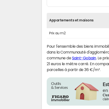
Appartements et maisons
Prix au m2
Pour l'ensemble des biens immobili
dans la Communauté d'agglomérat
commune de
Saint-Gobain
. Le pr
21 euros le mètre carré. En compar
parcelles à partir de 36 €/m².
Outils
Es
& Services
en
C’es
clai