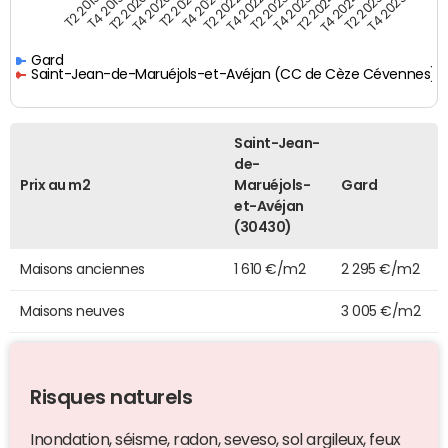
T4 2021
T2 2025
T2 2019
T4 2022
T2 2020
T4 2023
T2 2021
T4 2024
T2 2022
T4 2025
T4 2019
T2 2023
T4 2020
T2 2024
Gard
Saint-Jean-de-Maruéjols-et-Avéjan (CC de Cèze Cévennes)
Saint-Jean-
de-
Prix au m2
Maruéjols-
Gard
et-Avéjan
(30430)
Maisons anciennes
1 610 €/m2
2 295 €/m2
Maisons neuves
3 005 €/m2
Risques naturels
Inondation, séisme, radon, seveso, sol argileux, feux