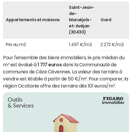
Saint-Jean-
de-
Appartements et maisons
Maruéjols-
Gard
et-Avéjan
(30430)
Prix au m2
1 497 €/m2
2 272 €/m2
Pour l'ensemble des biens immobiliers, le prix médian du
m² est évalué à
1 717 euros
dans la Communauté de
communes de Cèze Cévennes. La valeur des terrains à
vendre est établie à partir de 50 €/m². Pour comparer, la
région Occitanie offre des terrains dès 101 euros/m².
Outils
& Services