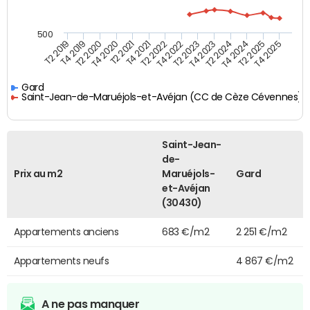
500
T4 2021
T2 2025
T2 2019
T4 2022
T2 2020
T4 2023
T2 2021
T4 2024
T2 2022
T4 2025
T4 2019
T2 2023
T4 2020
T2 2024
Gard
Saint-Jean-de-Maruéjols-et-Avéjan (CC de Cèze Cévennes)
Saint-Jean-
de-
Prix au m2
Maruéjols-
Gard
et-Avéjan
(30430)
Appartements anciens
683 €/m2
2 251 €/m2
Appartements neufs
4 867 €/m2
A ne pas manquer