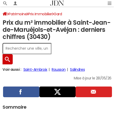
Patrimoine
Prix immobilier
Gard
Prix du m² immobilier à Saint-Jean-
Saint-Jean-de-Maruéjols-et-Avéjan
de-Maruéjols-et-Avéjan : derniers
chiffres (30430)
Voir aussi :
Saint-Ambroix
Rousson
Salindres
Mise à jour le 28/05/26
Sommaire