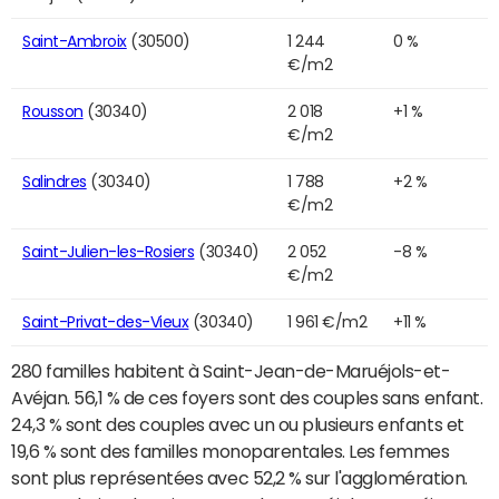
Saint-Ambroix
(30500)
1 244
0 %
€/m2
Rousson
(30340)
2 018
+1 %
€/m2
Salindres
(30340)
1 788
+2 %
€/m2
Saint-Julien-les-Rosiers
(30340)
2 052
-8 %
€/m2
Saint-Privat-des-Vieux
(30340)
1 961 €/m2
+11 %
280 familles habitent à Saint-Jean-de-Maruéjols-et-
Avéjan. 56,1 % de ces foyers sont des couples sans enfant.
24,3 % sont des couples avec un ou plusieurs enfants et
19,6 % sont des familles monoparentales. Les femmes
sont plus représentées avec 52,2 % sur l'agglomération.