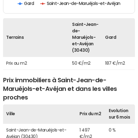
Gard
Saint-Jean-de-Maruéjols-et-Avéjan
Saint-Jean-
de-
Terrains
Maruéjols-
Gard
et-Avéjan
(30430)
Prix au m2
50 €/m2
187 €/m2
Prix immobiliers à Saint-Jean-de-
Maruéjols-et-Avéjan et dans les villes
proches
Evolution
Ville
Prix du m2
sur 6 mois
Saint-Jean-de-Maruéjols-et-
1 497
0 %
Avéjan (30430)
€/m2