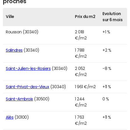
proches
Evolution
Ville
Prix du m2
sur 6 mois
Rousson (30340)
2 018
+1 %
€/m2
Salindres
(30340)
1 788
+2 %
€/m2
Saint-Julien-les-Rosiers
(30340)
2 052
-8 %
€/m2
Saint-Privat-des-Vieux
(30340)
1 961 €/m2
+11 %
Saint-Ambroix
(30500)
1 244
0 %
€/m2
Alès
(30100)
1 763
+11 %
€/m2