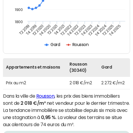
1900
1800
T4 2021
T2 2025
T2 2019
T4 2022
T2 2020
T4 2023
T2 2021
T4 2024
T2 2022
T4 2025
T4 2019
T2 2023
T4 2020
T2 2024
Gard
Rousson
Rousson
Appartements et maisons
Gard
(30340)
Prix au m2
2 018 €/m2
2 272 €/m2
Dans la ville de
Rousson
, les prix des biens immobiliers
sont de
2 018 €/m²
net vendeur pour le dernier trimestre.
La tendance immobilière se stabilise depuis six mois avec
une stagnation à
0,95 %
. La valeur des terrains se situe
aux alentours de 74 euros du m².