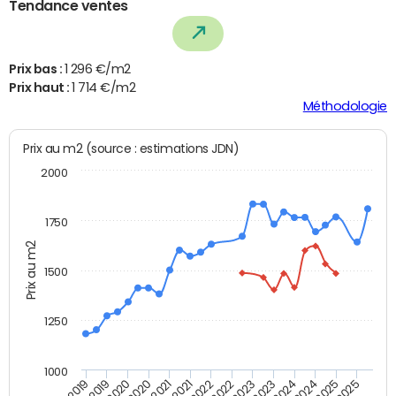
Tendance ventes
Prix bas :
1 296 €/m2
Prix haut :
1 714 €/m2
Méthodologie
Prix au m2 (source : estimations JDN)
2000
1750
Prix au m2
1500
1250
1000
T4 2021
T2 2019
T2 2021
T4 2019