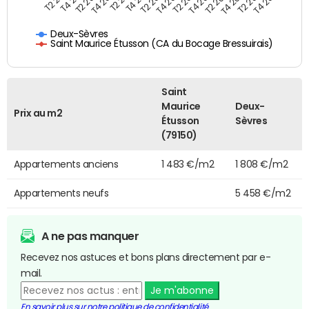
T2 2025
T4 2022
T2 2020
T4 2023
T4 2024
T2 2022
T4 2025
T2 2023
T4 2020
T2 2024
Deux-Sèvres
Saint Maurice Étusson (CA du Bocage Bressuirais)
Saint
Maurice
Deux-
Prix au m2
Étusson
Sèvres
(79150)
Appartements anciens
1 483 €/m2
1 808 €/m2
Appartements neufs
5 458 €/m2
A ne pas manquer
Recevez nos astuces et bons plans directement par e-
mail.
Je m'abonne
En savoir plus sur notre politique de confidentialité