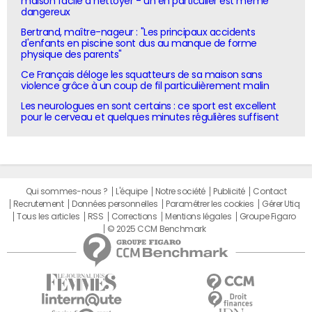
maison facile à nettoyer - un en particulier est même
dangereux
Bertrand, maître-nageur : "Les principaux accidents
d'enfants en piscine sont dus au manque de forme
physique des parents"
Ce Français déloge les squatteurs de sa maison sans
violence grâce à un coup de fil particulièrement malin
Les neurologues en sont certains : ce sport est excellent
pour le cerveau et quelques minutes régulières suffisent
Qui sommes-nous ?
L'équipe
Notre société
Publicité
Contact
Recrutement
Données personnelles
Paramétrer les cookies
Gérer Utiq
Tous les articles
RSS
Corrections
Mentions légales
Groupe Figaro
© 2025 CCM Benchmark