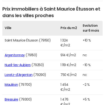
Prix immobiliers à Saint Maurice Étusson et
dans les villes proches
Evolution
Ville
Prix du m2
sur 6 mois
Saint Maurice Étusson (79150)
1 324
+10 %
€/m2
Argentonnay
(79150)
914 €/m2
nc
Nueil-les-Aubiers
(79250)
1 119 €/m2
-10 %
Loretz-d'Argenton
(79290)
750 €/m2
nc
Mauléon
(79700)
1 454
-2 %
€/m2
Bressuire
(79300)
1 476
+5 %
€/m2