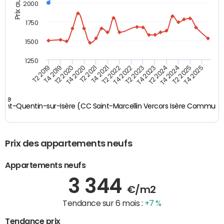
Prix au m2
2000
1750
1500
1250
T4 2021
T2 2025
T2 2019
T4 2022
T2 2020
T4 2023
T2 2021
T4 2024
T2 2022
T4 2025
T4 2019
T2 2023
T4 2020
T2 2024
sère
aint-Quentin-sur-Isère (CC Saint-Marcellin Vercors Isère Commun
Prix des appartements neufs
Appartements neufs
3 344
€/m2
Tendance sur 6 mois :
+7 %
Tendance prix