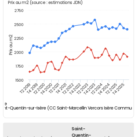
Prix au m2 (source : estimations JDN)
2750
2500
Prix au m2
2250
2000
1750
1500
T4 2021
T2 2025
T2 2019
T4 2022
T2 2020
T4 2023
T2 2021
T4 2024
T2 2022
T4 2025
T4 2019
T2 2023
T4 2020
T2 2024
sère
aint-Quentin-sur-Isère (CC Saint-Marcellin Vercors Isère Commun
Saint-
Quentin-