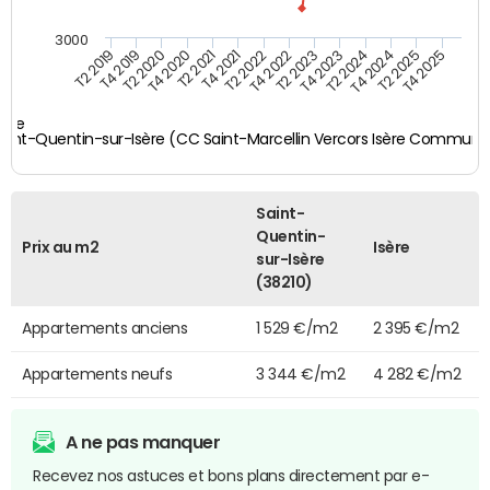
3000
T4 2021
T2 2025
T2 2020
T4 2023
T2 2022
T4 2025
T4 2020
T2 2024
T2 2019
T4 2022
T2 2021
T4 2024
T4 2019
T2 2023
sère
aint-Quentin-sur-Isère (CC Saint-Marcellin Vercors Isère Commun
Saint-
Quentin-
Prix au m2
Isère
sur-Isère
(38210)
Appartements anciens
1 529 €/m2
2 395 €/m2
Appartements neufs
3 344 €/m2
4 282 €/m2
A ne pas manquer
Recevez nos astuces et bons plans directement par e-