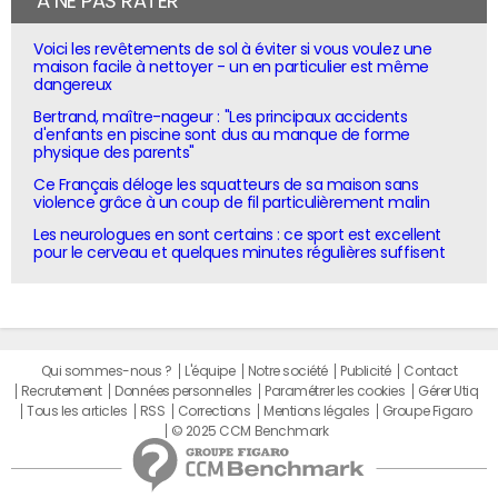
À NE PAS RATER
Voici les revêtements de sol à éviter si vous voulez une
maison facile à nettoyer - un en particulier est même
dangereux
Bertrand, maître-nageur : "Les principaux accidents
d'enfants en piscine sont dus au manque de forme
physique des parents"
Ce Français déloge les squatteurs de sa maison sans
violence grâce à un coup de fil particulièrement malin
Les neurologues en sont certains : ce sport est excellent
pour le cerveau et quelques minutes régulières suffisent
Qui sommes-nous ?
L'équipe
Notre société
Publicité
Contact
Recrutement
Données personnelles
Paramétrer les cookies
Gérer Utiq
Tous les articles
RSS
Corrections
Mentions légales
Groupe Figaro
© 2025 CCM Benchmark