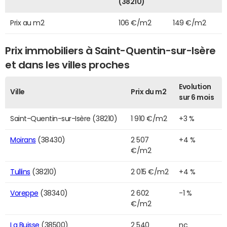
(38210)
Prix au m2
106 €/m2
149 €/m2
Prix immobiliers à Saint-Quentin-sur-Isère
et dans les villes proches
Evolution
Ville
Prix du m2
sur 6 mois
Saint-Quentin-sur-Isère (38210)
1 910 €/m2
+3 %
Moirans
(38430)
2 507
+4 %
€/m2
Tullins
(38210)
2 015 €/m2
+4 %
Voreppe
(38340)
2 602
-1 %
€/m2
La Buisse
(38500)
2 540
nc