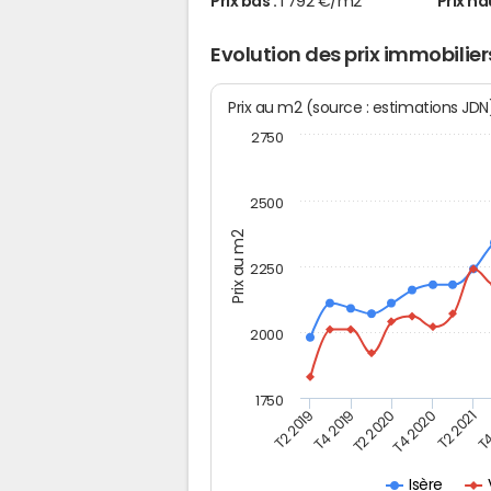
Prix bas :
1 792 €/m2
Prix ha
Evolution des prix immobilie
Prix au m2 (source : estimations JD
2750
2500
Prix au m2
2250
2000
1750
T4
T2 2020
T4 2020
T2 2019
T2 2021
T4 2019
Isère