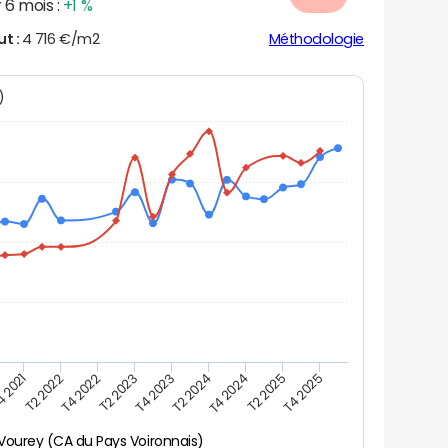
 6 mois :
+1 %
ut :
4 716 €/m2
Méthodologie
N)
 2021
T2 2022
T4 2022
T2 2023
T4 2023
T2 2024
T4 2024
T2 2025
T4 2025
Vourey (CA du Pays Voironnais)