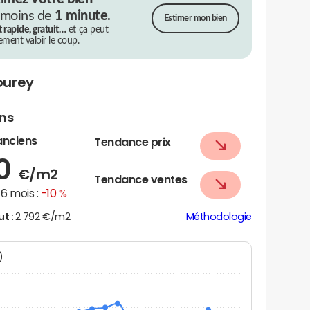
 moins de
1 minute.
Estimer mon bien
t rapide, gratuit…
et ça peut
rement valoir le coup.
ourey
ens
anciens
Tendance prix
40
€/m2
Tendance ventes
6 mois :
-10 %
ut :
2 792 €/m2
Méthodologie
N)