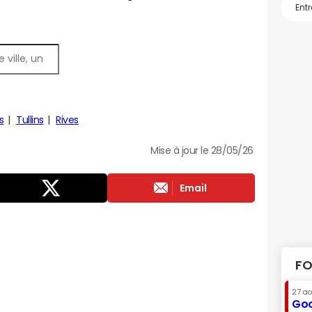
s
Tullins
Rives
Mise à jour le 28/05/26
Email
FO
27 a
Goo