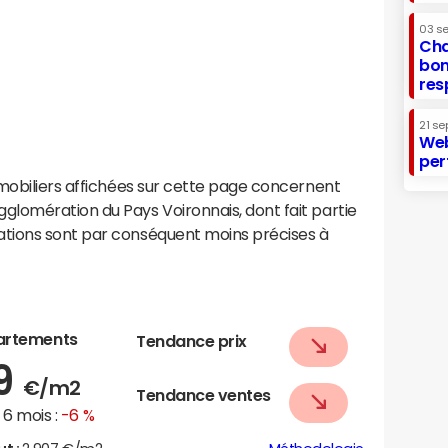
03 s
Cha
bon
res
21 se
Web
per
mobiliers affichées sur cette page concernent
lomération du Pays Voironnais, dont fait partie
tions sont par conséquent moins précises à
artements
Tendance prix
39
€/m2
Tendance ventes
6 mois :
-6 %