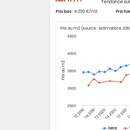
Tendance sur
Prix bas :
4 036 €/m2
Prix ha
Prix au m2 (source : estimations JD
4500
4000
Prix au m2
3500
3000
2500
T2 2019
T4 2019
T2 2020
T4 2020
T2 2021
T4
Isère