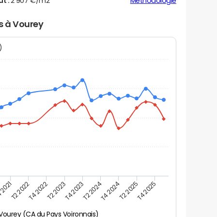
ut :
2 907 €/m2
Méthodologie
rs à Vourey
N)
 2021
T2 2025
T4 2023
T2 2022
T4 2025
T2 2024
T4 2022
T4 2024
T2 2023
Vourey (CA du Pays Voironnais)