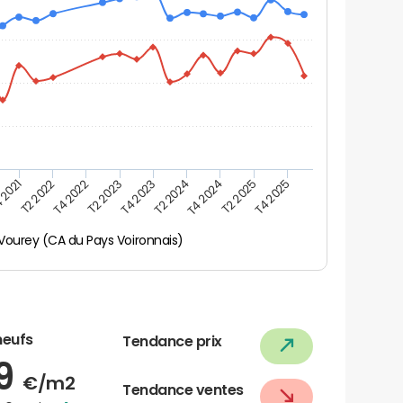
 2021
T2 2025
T4 2023
T2 2022
T4 2025
T2 2024
T4 2022
T4 2024
T2 2023
Vourey (CA du Pays Voironnais)
neufs
Tendance prix
59
€/m2
Tendance ventes