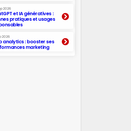
ep 2026
tGPT et IA génératives :
nes pratiques et usages
ponsables
p 2026
 analytics : booster ses
formances marketing