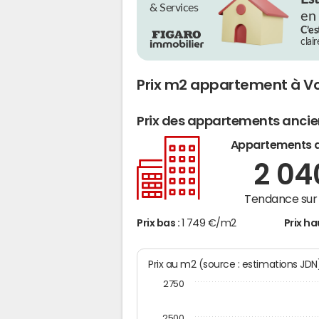
& Services
en
C’es
clai
Prix m2 appartement à V
Prix des appartements anci
Appartements 
2 0
Tendance sur 
Prix bas :
1 749 €/m2
Prix ha
Prix au m2 (source : estimations JD
2750
2500