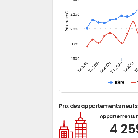
Prix au m2
2250
2000
1750
1500
T4
T2 2020
T4 2020
T2 2019
T2 2021
T4 2019
Isère
Prix des appartements neufs
Appartements 
4 2