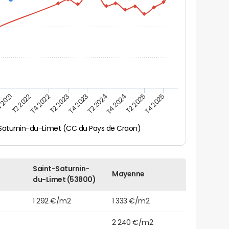
 2021
T2 2025
T4 2023
T2 2022
T4 2025
T2 2024
T4 2022
T4 2024
T2 2023
Saturnin-du-Limet (CC du Pays de Craon)
Saint-Saturnin-
Mayenne
du-Limet (53800)
1 292 €/m2
1 333 €/m2
2 240 €/m2