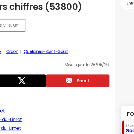
rs chiffres (53800)
é
Craon
Quelaines-Saint-Gault
Mise à jour le 28/05/26
Email
met
FO
n-du-Limet
27 a
n-du-Limet
Goo