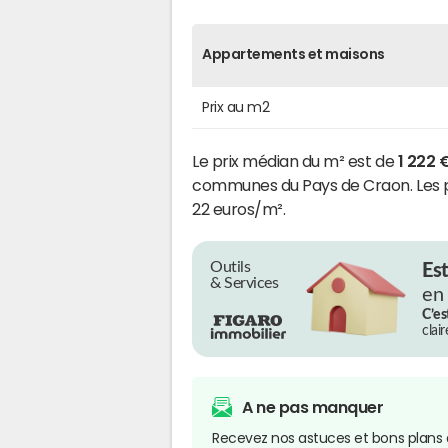
Appartements et maisons
Prix au m2
Le prix médian du m² est de
1 222 
communes du Pays de Craon. Les pri
22 euros/m².
Outils
Es
& Services
en
C’es
clai
A ne pas manquer
Recevez nos astuces et bons plans 