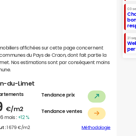
03 s
Cha
bon
res
21 se
Web
mobiliers affichées sur cette page concernent
per
ommunes du Pays de Craon, dont fait partie la
met. Nos estimations sont par conséquent moins
mune.
nin-du-Limet
artements
Tendance prix
9
€/m2
Tendance ventes
6 mois :
+12 %
ut :
1 679 €/m2
Méthodologie