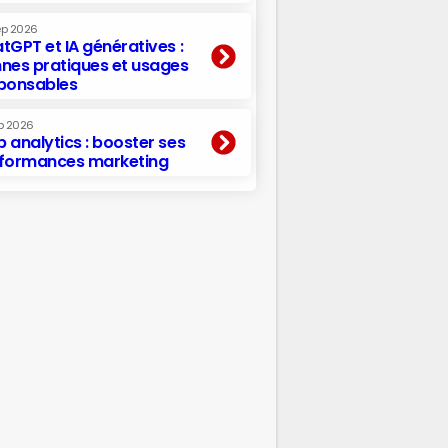
ep 2026
tGPT et IA génératives :
nes pratiques et usages
ponsables
p 2026
 analytics : booster ses
formances marketing