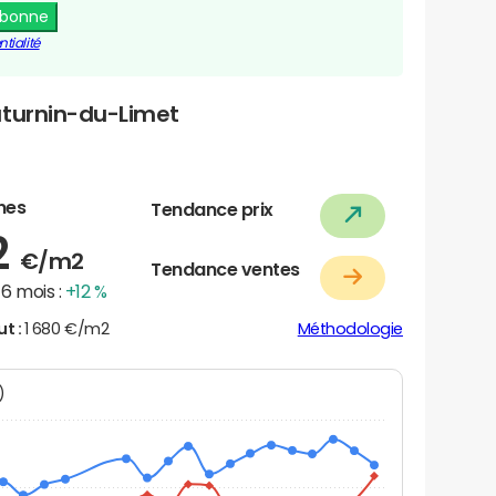
abonne
tialité
aturnin-du-Limet
nes
Tendance prix
2
€/m2
Tendance ventes
6 mois :
+12 %
ut :
1 680 €/m2
Méthodologie
N)