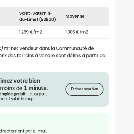
Saint-Saturnin-
Mayenne
du-Limet (53800)
1 289 €/m2
1 386 €/m2
€/m²
net vendeur dans la Communauté de
x des terrains à vendre sont définis à partir de
timez votre bien
 moins de
1 minute.
Estimer mon bien
t rapide, gratuit…
et ça peut
rement valoir le coup.
directement par e-mail.