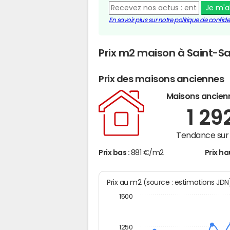
Je m'
En savoir plus sur notre politique de confiden
Prix m2 maison à Saint-S
Prix des maisons anciennes
Maisons ancien
1 29
Tendance sur 
Prix bas :
881 €/m2
Prix ha
Prix au m2 (source : estimations JD
1500
1250