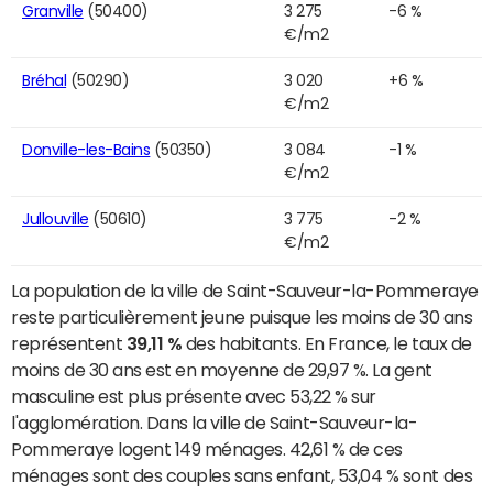
Granville
(50400)
3 275
-6 %
€/m2
Bréhal
(50290)
3 020
+6 %
€/m2
Donville-les-Bains
(50350)
3 084
-1 %
€/m2
Jullouville
(50610)
3 775
-2 %
€/m2
La population de la ville de Saint-Sauveur-la-Pommeraye
reste particulièrement jeune puisque les moins de 30 ans
représentent
39,11 %
des habitants. En France, le taux de
moins de 30 ans est en moyenne de 29,97 %. La gent
masculine est plus présente avec 53,22 % sur
l'agglomération. Dans la ville de Saint-Sauveur-la-
Pommeraye logent 149 ménages. 42,61 % de ces
ménages sont des couples sans enfant, 53,04 % sont des